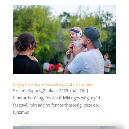
Boglya Feszt öko-művészeti fesztivál a Tisza-tónál
Szerző:
Kapocs_Zsoka
|
2025. máj. 26.
|
fenntarthatóság
,
fesztivál
,
lelki egészség
,
nyári
fesztivál
,
társadalmi fenntarthatóság
,
tisza-tó
,
turizmus