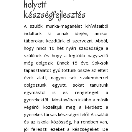
helyett
készségfejlesztés
A szülők munka-magánélet kihívásaiból
indultunk ki annak idején, amikor
táborokat kezdtünk el szervezni. Abból,
hogy nincs 10 hét nyári szabadsága a
szülőnek és hogy a legtöbb nagyszülő
még dolgozik. Ennek 15 éve. Sok-sok
tapasztalatot gyűjtöttünk össze az eltelt
évek alatt, nagyon sok szakemberrel
dolgoztunk együtt, sokat tanultunk
egymástól is és rengeteget a
gyerekektől. Mostanában inkább a másik
végéről közelítjük meg a kérdést: a
gyerekek társas készségei felől. A családi
és az iskolai közösség, ha rendben van,
jól fejleszti ezeket a készségeket. De