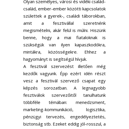
Olyan személyes, városi és vidéki család-
család, ember-ember közötti kapcsolatok
születtek a gyerek-, családi táborokban,
amit a fesztivállal szeretnénk
megismételni, akár felül is múlni. Hiszünk
benne, hogy a mai fiataloknak is
szükségük van ilyen kapaszkodókra,
mintákra, közösségekre. Ehhez a
hagyományt is segítségül hívjuk.
A fesztivál szervezést illetően még
kezdők vagyunk. Épp ezért idén részt
vesz a fesztivál szervező csapat egy
képzés sorozatban. A legnagyobb
fesztiválok szervezőitől tanulhatunk
többféle témában: menedzsment,
marketing-kommunikáció, logisztika,
pénzügyi tervezés, engedélyeztetés,
biztonság stb. Ezeket eddig jól-rosszul, a