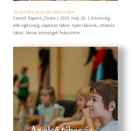
Az első tábor és az első ottalvós tábor
Szerző:
Kapocs_Zsoka
|
2025. máj. 26.
|
Közösség
,
lelki egészség
,
napközis tábor
,
nyári táborok
,
ottalvós
tábor
,
társas készségek fejlesztése
Az első tábor és