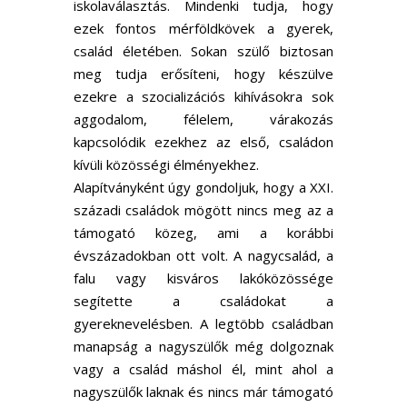
iskolaválasztás. Mindenki tudja, hogy
ezek fontos mérföldkövek a gyerek,
család életében. Sokan szülő biztosan
meg tudja erősíteni, hogy készülve
ezekre a szocializációs kihívásokra sok
aggodalom, félelem, várakozás
kapcsolódik ezekhez az első, családon
kívüli közösségi élményekhez.
Alapítványként úgy gondoljuk, hogy a XXI.
századi családok mögött nincs meg az a
támogató közeg, ami a korábbi
évszázadokban ott volt. A nagycsalád, a
falu vagy kisváros lakóközössége
segítette a családokat a
gyereknevelésben. A legtöbb családban
manapság a nagyszülők még dolgoznak
vagy a család máshol él, mint ahol a
nagyszülők laknak és nincs már támogató