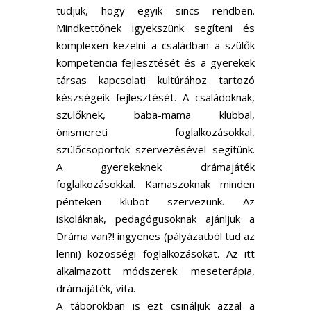
tudjuk, hogy egyik sincs rendben.
Mindkettőnek igyekszünk segíteni és
komplexen kezelni a családban a szülők
kompetencia fejlesztését és a gyerekek
társas kapcsolati kultúrához tartozó
készségeik fejlesztését. A családoknak,
szülőknek, baba-mama klubbal,
önismereti foglalkozásokkal,
szülőcsoportok szervezésével segítünk.
A gyerekeknek drámajáték
foglalkozásokkal. Kamaszoknak minden
pénteken klubot szervezünk. Az
iskoláknak, pedagógusoknak ajánljuk a
Dráma van?! ingyenes (pályázatból tud az
lenni) közösségi foglalkozásokat. Az itt
alkalmazott módszerek: meseterápia,
drámajáték, vita.
A táborokban is ezt csináljuk azzal a