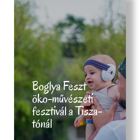
Boglya Feszt
öko-művészeti
fesztivál a Tisza-
tónál