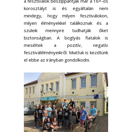
a fesztiválok beszippantják már a 16+-os
korosztályt is és egyáltalán nem
mindegy, hogy milyen fesztiválokon,
milyen élményekkel találkoznak és a
szüleik mennyire tudhatják őket
biztonságban. A boglyás fiatalok is
meséltek a pozitív, negatív
fesztiválélményeikről. Miattuk is kezdtünk
el ebbe az irányban gondolkodni.