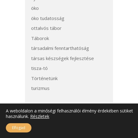
öko
öko tudatosság
ottalvós tábor
Táborok
társadalmi fenntarthatóság
társas készségek fejlesztése
tisza-tó
Történetünk
turizmus
A weboldalon a minőségi felhasználói élmény érdekében sütiket
használunk.
Részletek
Elfogad