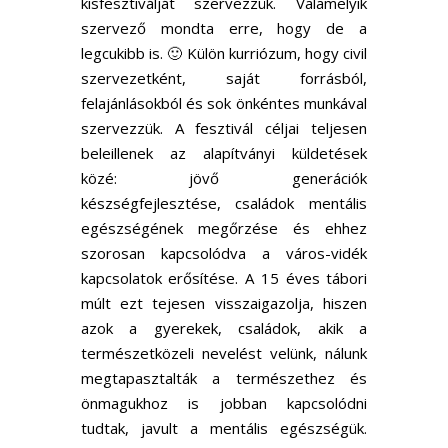
kisfesztiválját szervezzük. Valamelyik
szervező mondta erre, hogy de a
legcukibb is. 🙂 Külön kurriózum, hogy civil
szervezetként, saját forrásból,
felajánlásokból és sok önkéntes munkával
szervezzük. A fesztivál céljai teljesen
beleillenek az alapítványi küldetések
közé: jövő generációk
készségfejlesztése, családok mentális
egészségének megőrzése és ehhez
szorosan kapcsolódva a város-vidék
kapcsolatok erősítése. A 15 éves tábori
múlt ezt tejesen visszaigazolja, hiszen
azok a gyerekek, családok, akik a
természetközeli nevelést velünk, nálunk
megtapasztalták a természethez és
önmagukhoz is jobban kapcsolódni
tudtak, javult a mentális egészségük.