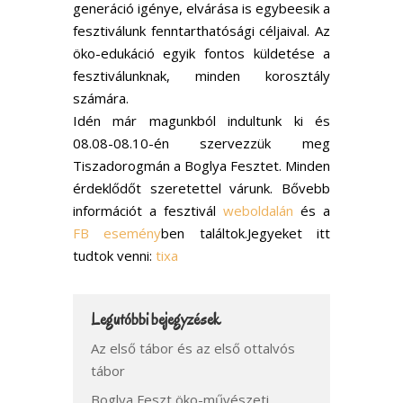
generáció igénye, elvárása is egybeesik a
fesztiválunk fenntarthatósági céljaival. Az
öko-edukáció egyik fontos küldetése a
fesztiválunknak, minden korosztály
számára.
Idén már magunkból indultunk ki és
08.08-08.10-én szervezzük meg
Tiszadorogmán a Boglya Fesztet. Minden
érdeklődőt szeretettel várunk. Bővebb
információt a fesztivál
weboldalán
és a
FB esemény
ben találtok.Jegyeket itt
tudtok venni:
tixa
Legutóbbi bejegyzések
Az első tábor és az első ottalvós
tábor
Boglya Feszt öko-művészeti