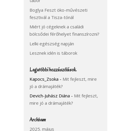
tábor
Boglya Feszt öko-művészeti
fesztivál a Tisza-tónál
Miért jó cégeknek a családi
bölcsődei férőhelyet finanszírozni?
Lelki egészség napján
Lesznek idén is táborok
Legutóbbi hozzászólások
Kapocs_Zsoka
-
Mit fejleszt, mire
jó a drámajáték?
Devich-Juhász Diána
-
Mit fejleszt,
mire jó a drámajáték?
Archívum
2025. május