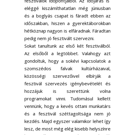
fesztiválok időpontjaiból. Az időjárás is
eléggé kiszámíthatatlan még júniusban
és a boglyás csapat is fáradt ebben az
időszakban, hiszen a gyerektáborokban
hétköznap nagyon is elfáradnak. Fáradtan
pedig nem jó fesztivált szervezni.
Sokat tanultunk az első két fesztiválból.
Az elsőből a legtöbbet. Valahogy azt
gondoltuk, hogy a sokévi kapcsolatok a
szomszédos falvak kultúrházaival,
közösségi szervezőivel elbírják a
fesztivál szervezés igénybevételét és
hozzájuk is szerettünk volna
programokat vinni. Tudomásul kellett
vennünk, hogy a kevés ottani munkatárs
és a fesztivál széttagoltsága nem jó
kezdés. Majd egyszer valamikor lehet így
lesz, de most még elég kisebb helyszínre