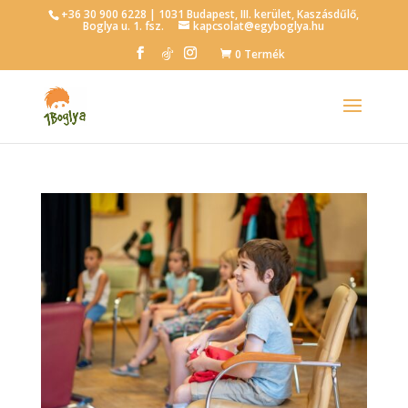
+36 30 900 6228 | 1031 Budapest, III. kerület, Kaszásdűlő,
Boglya u. 1. fsz.
kapcsolat@egyboglya.hu
0 Termék