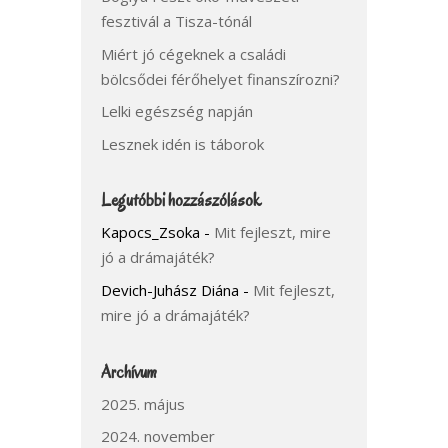
fesztivál a Tisza-tónál
Miért jó cégeknek a családi
bölcsődei férőhelyet finanszírozni?
Lelki egészség napján
Lesznek idén is táborok
Legutóbbi hozzászólások
Kapocs_Zsoka
-
Mit fejleszt, mire
jó a drámajáték?
Devich-Juhász Diána
-
Mit fejleszt,
mire jó a drámajáték?
Archívum
2025. május
2024. november