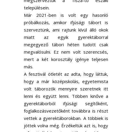
megszerveztük a Tisza-tó északi
településein.
Már 2021-ben is volt egy hasonló
próbálkozás, amikor ifjúsági tábort is
szerveztünk, ami rajtunk kívül álló okok
miatt az egyik gyerektáborral
megegyező tábori héten tudott csak
megvalósulni. Ez nem volt szerencsés,
mert a két korosztály igénye teljesen
más.
A fesztivál ötletét az adta, hogy láttuk,
hogy a már középiskolás, egyetemista
volt táborozók mennyire szeretnek itt
lenni és együtt lenni. Többen kinőve a
gyerektáborból ifjúsági segítőként,
foglalkozásvezetőként továbbra is részt
vettek a gyerektáborokban. A többiek is
jöttek volna még. Érzékeltük azt is, hogy