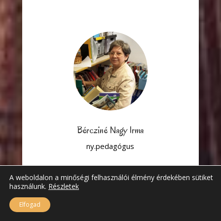
Bércziné Nagy Irma
ny.pedagógus
A weboldalon a minőségi felhasználói élmény érdekében sütiket
használunk.
Részletek
Elfogad