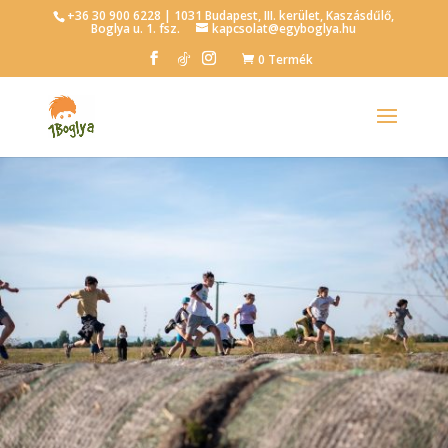
+36 30 900 6228 | 1031 Budapest, III. kerület, Kaszásdűlő,
Boglya u. 1. fsz.
kapcsolat@egyboglya.hu
0 Termék