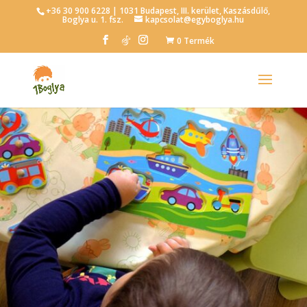
+36 30 900 6228 | 1031 Budapest, III. kerület, Kaszásdűlő,
Boglya u. 1. fsz.
kapcsolat@egyboglya.hu
0 Termék