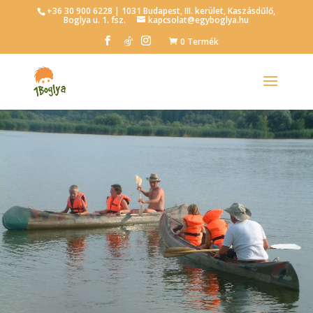
+36 30 900 6228 | 1031 Budapest, III. kerület, Kaszásdűlő,
Boglya u. 1. fsz.
kapcsolat@egyboglya.hu
0 Termék