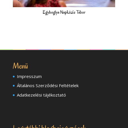
Egyboglya Napközis Tábor
Ennek
a
terméknek
több
variációja
van.
Menü
A
változatok
Impresszum
a
Általános Szerződési Feltételek
termékoldalon
választhatók
Adatkezelési tájékoztató
ki