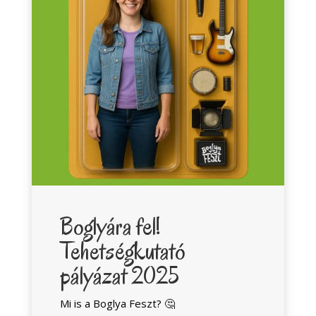
Boglyára fel!
Tehetségkutató
pályázat 2025
Mi is a Boglya Feszt? 🤔