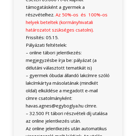
támogatásként a gyermek a
részvételhez.
Az 50%-os és 100%-os
helyek beteltek (kormányhivatali
határozatot szükséges csatolni).
Frissítés: 05.15.
Pályázati feltételek:
– online tábori jelentkezés:
megjegyzésbe írja be: pályázat (a
délutáni választott tematikát is)
– gyermek óbudai állandó lakcímre szóló
lakcímkártya másolatának (mindkét
oldal) elküldése a megadott e-mail
címre csatolmányként:
havas.agnes@egyboglya.hu címre.
– 32.500 Ft tábori részvételi díj utalása
az online jelentkezés után.
Az online jelentkezés után automatikus
visszaigazoló mailt küldünk. Az utalás