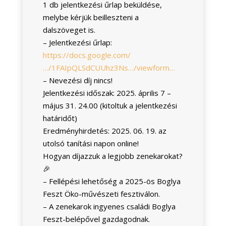
1 db jelentkezési űrlap beküldése,
melybe kérjük beilleszteni a
dalszöveget is.
– Jelentkezési űrlap:
https://docs.google.com/
…/1FAIpQLSdCUUhz3Ns…/viewform…
– Nevezési díj nincs!
Jelentkezési időszak: 2025. április 7 –
május 31. 24.00 (kitoltuk a jelentkezési
határidőt)
Eredményhirdetés: 2025. 06. 19. az
utolsó tanítási napon online!
Hogyan díjazzuk a legjobb zenekarokat?
🎉
– Fellépési lehetőség a 2025-ös Boglya
Feszt Öko-művészeti fesztiválon.
– A zenekarok ingyenes családi Boglya
Feszt-belépővel gazdagodnak.