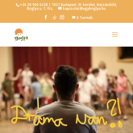
+36 30 900 6228 | 1031 Budapest, III. kerület, Kaszásdűlő,
Boglya u. 1. fsz.
kapcsolat@egyboglya.hu
0 Termék