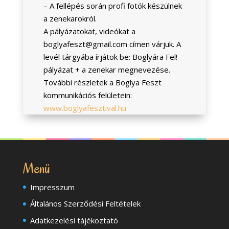
– A fellépés során profi fotók készülnek
a zenekarokról.
A pályázatokat, videókat a
boglyafeszt@gmail.com címen várjuk. A
levél tárgyába írjátok be: Boglyára Fel!
pályázat + a zenekar megnevezése.
További részletek a Boglya Feszt
kommunikációs felületein:
www.boglyafesztival.hu
Menü
Impresszum
Általános Szerződési Feltételek
Adatkezelési tájékoztató