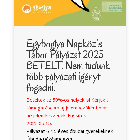
Egyboglya Napközis
Tábor Pályázat 2025
BETELT! Nem tudunk
több pályázati igényt
fogadni.
Beteltek az 50%-os helyek is! Kérjük a
támogatásokra új jelentkezőként már
ne jelentkezzenek. Frissítés:
2025.05.15.
Pályázat 6-15 éves óbudai gyerekeknek
Óbuda-Békásmegyer