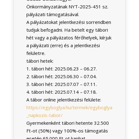
Önkormányzatának NYT-2025-451 sz.
pályázati támogatásával.
A pályázatokat jelentkezési sorrendben
tudjuk befogadni. Ha betelt egy tábori
hét vagy a pályázatos férőhelyek, kiírjuk
a pályázati (erre) és a jelentkezési
felületre.
tábori hetek:
1. tábori hét: 2025.06.23 – 06.27.
2. tábori hét: 2025.06.30 – 07.04.
3. tábori hét: 2025.07.07 – 07.11.
4. tábori hét: 2025.07.14 – 07.18.
A tábor online jelentkezési felülete:
https://egyboglya.hu/termek/egyboglya
_napkozis-tabor/
Gyermekenként tábori hetente 32.500
Ft-ot (50%) vagy 100%-os támogatás
esetén 65.000 Ft-ot kaphat