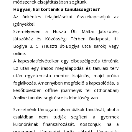
módszerek elsajátításában segítünk.
Hogyan, hol történik a tanulássegítés?
Az önkéntes felajánlásokat összekapcsoljuk az
igényekkel.
Személyesen a Huszti Úti Máltai Játszótér,
Játszóház és Közösségi Térben Budapest, III.
Boglya u. 5. (Huszti út-Boglya utca sarok) vagy
online.
A kapcsolatfelvételkor egy elbeszélgetés történik.
Ez után egy írásos megállapodás és tanulási terv
után egyetemista mentor kiajánlás, majd próba
foglalkozás. Amennyiben megfelelő a kapcsolódás, a
későbbiekben offline (bármelyik fél otthonában)
/online tanulás segítésre is lehetőség van.
Szeretnénk támogatni olyan diákok tanulását, ahol a
családban nem tudják segíteni a gyermek
különóráinak finanszírozását. Köszönjük, ha a
programot támogatni tudja célzott támogatás