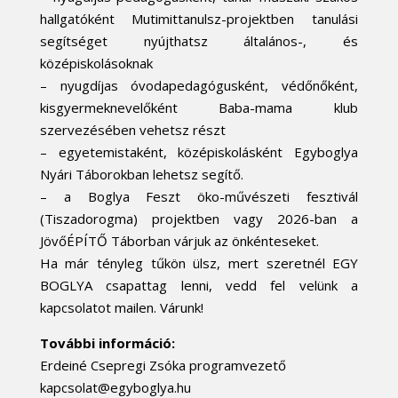
hallgatóként Mutimittanulsz-projektben tanulási
segítséget nyújthatsz általános-, és
középiskolásoknak
– nyugdíjas óvodapedagógusként, védőnőként,
kisgyermeknevelőként Baba-mama klub
szervezésében vehetsz részt
– egyetemistaként, középiskolásként Egyboglya
Nyári Táborokban lehetsz segítő.
– a Boglya Feszt öko-művészeti fesztivál
(Tiszadorogma) projektben vagy 2026-ban a
JövőÉPÍTŐ Táborban várjuk az önkénteseket.
Ha már tényleg tűkön ülsz, mert szeretnél EGY
BOGLYA csapattag lenni, vedd fel velünk a
kapcsolatot mailen. Várunk!
További információ:
Erdeiné Csepregi Zsóka programvezető
kapcsolat@egyboglya.hu