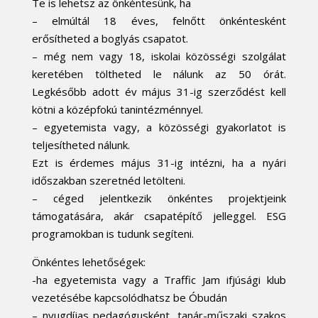
Te is lehetsz az önkéntesünk, ha
– elmúltál 18 éves, felnőtt önkéntesként
erősítheted a boglyás csapatot.
– még nem vagy 18, iskolai közösségi szolgálat
keretében töltheted le nálunk az 50 órát.
Legkésőbb adott év május 31-ig szerződést kell
kötni a középfokú tanintézménnyel.
– egyetemista vagy, a közösségi gyakorlatot is
teljesítheted nálunk.
Ezt is érdemes május 31-ig intézni, ha a nyári
időszakban szeretnéd letölteni.
– céged jelentkezik önkéntes projektjeink
támogatására, akár csapatépítő jelleggel. ESG
programokban is tudunk segíteni.
Önkéntes lehetőségek:
-ha egyetemista vagy a Traffic Jam ifjúsági klub
vezetésébe kapcsolódhatsz be Óbudán
– nyugdíjas pedagógusként, tanár-műszaki szakos