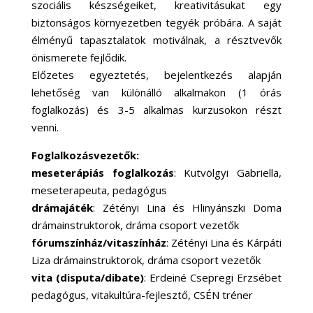
szociális készségeiket, kreativitásukat egy
biztonságos környezetben tegyék próbára. A saját
élményű tapasztalatok motiválnak, a résztvevők
önismerete fejlődik.
Előzetes egyeztetés, bejelentkezés alapján
lehetőség van különálló alkalmakon (1 órás
foglalkozás) és 3-5 alkalmas kurzusokon részt
venni.
Foglalkozásvezetők:
meseterápiás foglalkozás
: Kutvölgyi Gabriella,
meseterapeuta, pedagógus
drámajáték
: Zétényi Lina és Hlinyánszki Doma
drámainstruktorok, dráma csoport vezetők
fórumszínház/vitaszínház
: Zétényi Lina és Kárpáti
Liza drámainstruktorok, dráma csoport vezetők
vita (disputa/dibate)
: Erdeiné Csepregi Erzsébet
pedagógus, vitakultúra-fejlesztő, CSÉN tréner