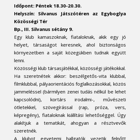
Időpont: Péntek 18.30-20.30.
Helyszín: Silvanus Játszótéren az Egyboglya
Közösségi Tér
Bp., III. Silvanus sétány 9.
Egy klub kamaszoknak, fiataloknak, akik egy jó
helyet, társaságot keresnek, ahol biztonságos
környezetben a saját közegükben tudnak együtt
lenni.
Közösségi klub társasjátékkal, közösségi játékokkal.
Ha szeretnétek akkor: beszélgetős-vita klubbal,
filmklubbal, pályaorientációs foglalkozásokkal, közös
jammeléssel (bármilyen zenei tudás nélkül be lehet
kapcsolódni), kortárs irodalmi-, művészeti
ötletekkel, szövegírással (rap, próza, vers,
képregény), fiataloknak kiállítási lehetőséggel. Úgy
alakítjuk a tematikát, ahogyan a résztvevők
szeretnék.
A klubot egyetemi hallgatók vezetik felnőtt