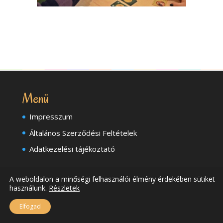
Menü
Impresszum
Általános Szerződési Feltételek
Adatkezelési tájékoztató
A weboldalon a minőségi felhasználói élmény érdekében sütiket
használunk.
Részletek
Legutóbbi blogbejegyzések
Elfogad