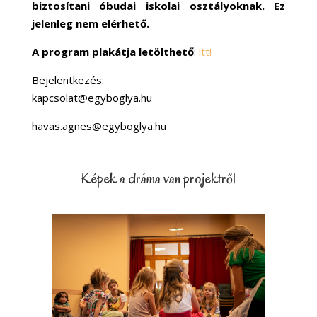
biztosítani óbudai iskolai osztályoknak. Ez
jelenleg nem elérhető.
A program plakátja letölthető
:
itt!
Bejelentkezés:
kapcsolat@egyboglya.hu
havas.agnes@egyboglya.hu
Képek a dráma van projektről