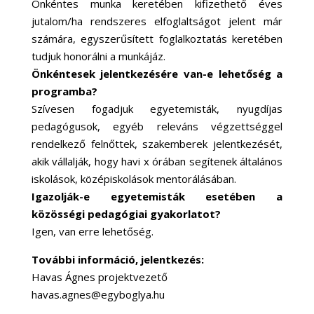
Önkéntes munka keretében kifizethető éves
jutalom/ha rendszeres elfoglaltságot jelent már
számára, egyszerűsített foglalkoztatás keretében
tudjuk honorálni a munkájáz.
Önkéntesek jelentkezésére van-e lehetőség a
programba?
Szívesen fogadjuk egyetemisták, nyugdíjas
pedagógusok, egyéb releváns végzettséggel
rendelkező felnőttek, szakemberek jelentkezését,
akik vállalják, hogy havi x órában segítenek általános
iskolások, középiskolások mentorálásában.
Igazolják-e egyetemisták esetében a
közösségi pedagógiai gyakorlatot?
Igen, van erre lehetőség.
További információ, jelentkezés:
Havas Ágnes projektvezető
havas.agnes@egyboglya.hu