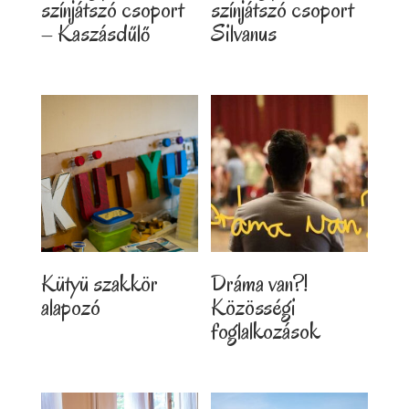
színjátszó csoport
színjátszó csoport
– Kaszásdűlő
Silvanus
Kütyü szakkör
Dráma van?!
alapozó
Közösségi
foglalkozások