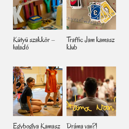
Kütyü szakkör –
Traffic Jam kamasz
haladó
klub
Egyboglya Kamasz
Dráma van?!