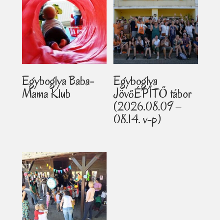
Egyboglya Baba-
Egyboglya
Mama Klub
JövőÉPÍTŐ tábor
(2026.08.09 –
08.14. v-p)