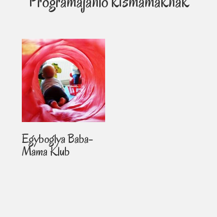
Programajánló kismamáknak
Egyboglya Baba-
Mama Klub