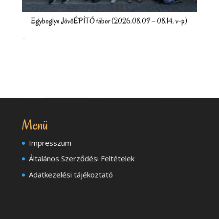
Egyboglya JövőÉPÍTŐ tábor (2026.08.09 – 08.14. v-p)
Ártartomány:
–
0 Ft
-
60.000 Ft
Menü
Impresszum
Általános Szerződési Feltételek
Adatkezelési tájékoztató