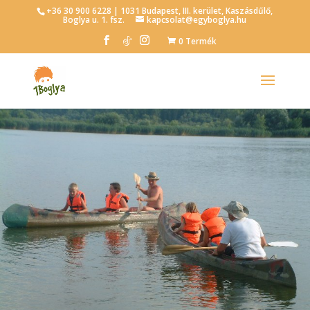
+36 30 900 6228 | 1031 Budapest, III. kerület, Kaszásdűlő,
Boglya u. 1. fsz.
kapcsolat@egyboglya.hu
0 Termék