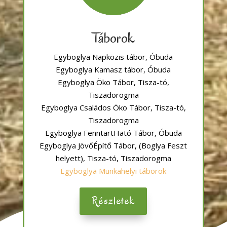
Táborok
Egyboglya Napközis tábor, Óbuda
Egyboglya Kamasz tábor, Óbuda
Egyboglya Öko Tábor, Tisza-tó,
Tiszadorogma
Egyboglya Családos Öko Tábor, Tisza-tó,
Tiszadorogma
Egyboglya FenntartHató Tábor, Óbuda
Egyboglya JövőÉpítő Tábor, (Boglya Feszt
helyett), Tisza-tó, Tiszadorogma
Egyboglya Munkahelyi táborok
Részletek