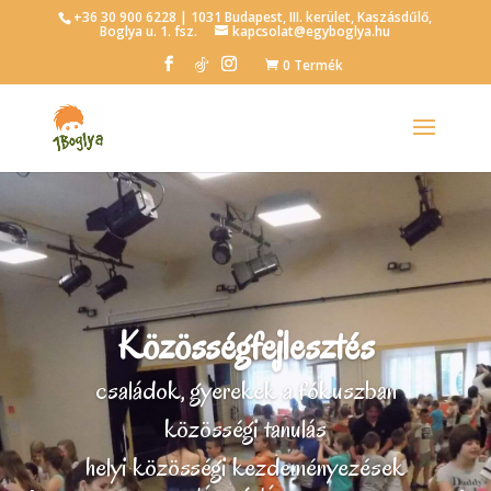
+36 30 900 6228 | 1031 Budapest, III. kerület, Kaszásdűlő,
Boglya u. 1. fsz.
kapcsolat@egyboglya.hu
0 Termék
Közösségfejlesztés
családok, gyerekek a fókuszban
közösségi tanulás
helyi közösségi kezdeményezések