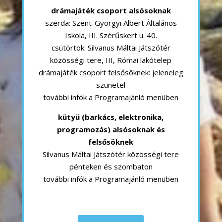
drámajáték csoport alsósoknak
szerda: Szent-Györgyi Albert Általános
Iskola, III. Szérűskert u. 40.
csütörtök: Silvanus Máltai Játszótér
közösségi tere, III, Római lakótelep
drámajáték csoport felsősöknek: jeleneleg
szünetel
további infók a Programajánló menüben
kütyü (barkács, elektronika,
programozás) alsósoknak és
felsősöknek
Silvanus Máltai Játszótér közösségi tere
pénteken és szombaton
további infók a Programajánló menüben