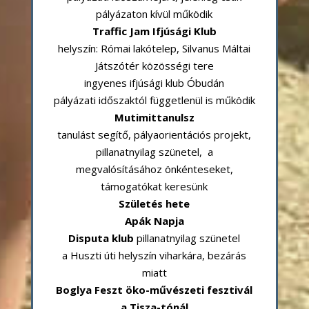
pályázaton kívül működik
Traffic Jam Ifjúsági Klub
helyszín: Római lakótelep, Silvanus Máltai
Játszótér közösségi tere
ingyenes ifjúsági klub Óbudán
pályázati időszaktól függetlenül is működik
Mutimittanulsz
tanulást segítő, pályaorientációs projekt,
pillanatnyilag szünetel, a
megvalósításához önkénteseket,
támogatókat keresünk
Születés hete
Apák Napja
Disputa klub
pillanatnyilag szünetel
a Huszti úti helyszín viharkára, bezárás
miatt
Boglya Feszt öko-művészeti fesztivál
a Tisza-tónál