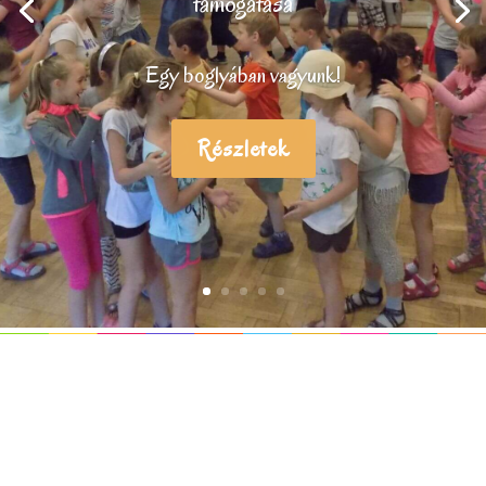
támogatása
Egy boglyában vagyunk!
Részletek