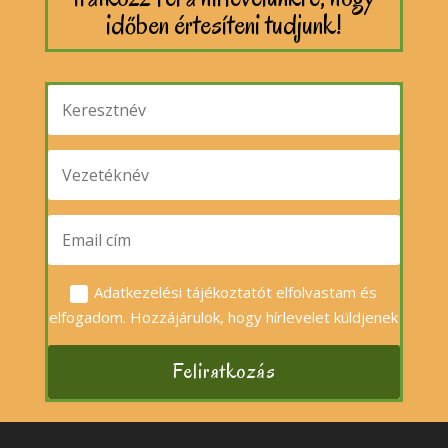
időben értesíteni tudjunk!
Adatkezelési tájékoztatót elfolvastam és
elfogadom. Hozzájárulok, hogy hírlevelet küldjenek
Feliratkozás