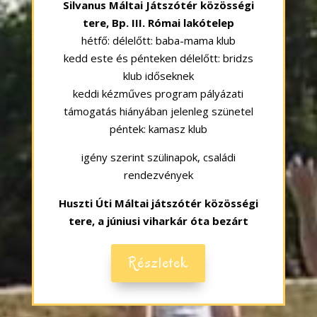
Silvanus Máltai Játszótér közösségi
tere, Bp. III. Római lakótelep
hétfő: délelőtt: baba-mama klub
kedd este és pénteken délelőtt: bridzs
klub időseknek
keddi kézműves program pályázati
támogatás hiányában jelenleg szünetel
péntek: kamasz klub
igény szerint szülinapok, családi
rendezvények
Huszti Úti Máltai játszótér közösségi
tere, a júniusi viharkár óta bezárt
Részletek