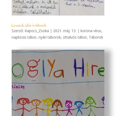
Lesznek idén is táborok
Szerző:
Kapocs_Zsoka
|
2021. máj. 13.
|
korona vírus
,
napközis tábor
,
nyári táborok
,
ottalvós tábor
,
Táborok