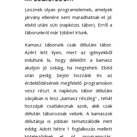
Lesznek olyan programelemek, amelyek
járvány ellenére sem maradhatnak el: pl.
ebéd utáni süti (napközis tábor). Erről a
táborunkról már többet írtunk.
Kamasz táborunk csak délutáni tábor.
Azért lett ilyen, mert az igényekből
indultunk ki, hogy délelőtt a kamasz
aludjon jó sokáig, ha megteheti. Ebéd
után pedig bejön hozzánk és az
érdeklődésének megfelelő programokon
vesz részt. A napközis tábor délutáni
sávjában is lesz „kamasz részleg” , tehát
hozzájuk csatlakoznak azok, akik csak
délután táboroznak velünk. A kamaszok
délutánja is jobban tematizálódik mint
eddig. Adott hétre 1 foglalkozás mellett
köteleződnek el, pl, programozás,