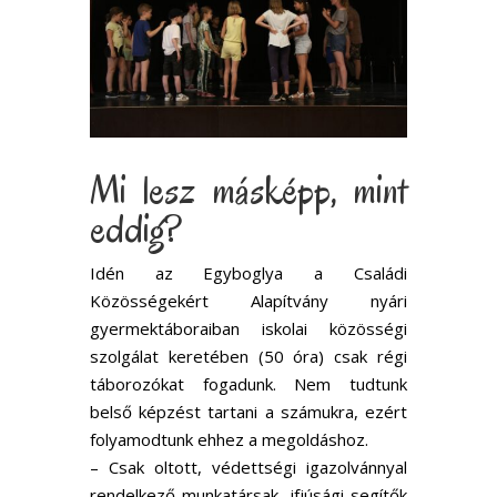
Mi lesz másképp, mint
eddig?
Idén az Egyboglya a Családi
Közösségekért Alapítvány nyári
gyermektáboraiban iskolai közösségi
szolgálat keretében (50 óra) csak régi
táborozókat fogadunk. Nem tudtunk
belső képzést tartani a számukra, ezért
folyamodtunk ehhez a megoldáshoz.
– Csak oltott, védettségi igazolvánnyal
rendelkező munkatársak, ifjúsági segítők