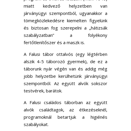
miatt kedvező helyzetben van
járványügyi szempontból, ugyanakkor a
tömegközlekedésre kiemelten figyelünk
és biztosan fog szerepelni a „hátizsák
szabályzatban” a folyékony
fertőtlenítőszer és a maszk is.
A Falusi tábor ottalvós (egy légtérben
alszik 4-5 táborozó gyermek), de ez a
táborunk nyár végén van és addig még
jobb helyzetbe kerülhetünk járványügyi
szempontból. Az együtt alvók sokszor
testvérek, barátok.
A Falusi családos táborban az együtt
alvók családtagok, az étkezéseknél,
programoknál betartjuk a higiénés
szabályokat.