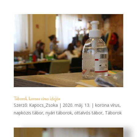
Táborok korona vírus idején
Szerző:
Kapocs_Zsoka
|
2020. máj. 13.
|
korona vírus
,
napközis tábor
,
nyári táborok
,
ottalvós tábor
,
Táborok