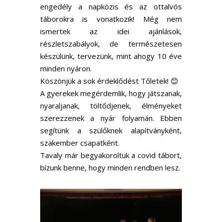
engedély a napközis és az ottalvós
táborokra is vonatkozik! Még nem
ismertek az idei ajánlások,
részletszabályok, de természetesen
készülünk, tervezünk, mint ahogy 10 éve
minden nyáron.
Köszönjük a sok érdeklődést Tőletek!️ 😊
A gyerekek megérdemlik, hogy játszanak,
nyaraljanak, töltődjenek, élményeket
szerezzenek a nyár folyamán. Ebben
segítünk a szülőknek alapítványként,
szakember csapatként.
Tavaly már begyakoroltuk a covid tábort,
bízunk benne, hogy minden rendben lesz.