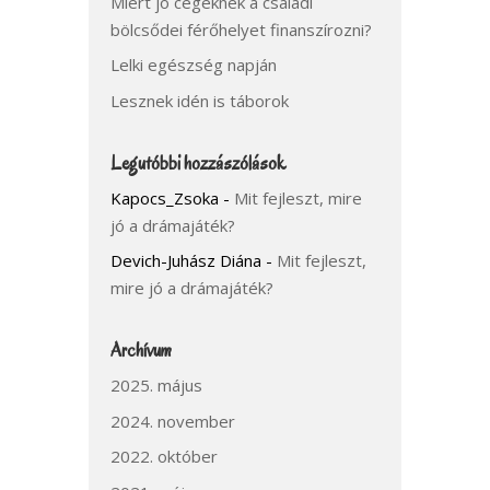
Miért jó cégeknek a családi
bölcsődei férőhelyet finanszírozni?
Lelki egészség napján
Lesznek idén is táborok
Legutóbbi hozzászólások
Kapocs_Zsoka
-
Mit fejleszt, mire
jó a drámajáték?
Devich-Juhász Diána
-
Mit fejleszt,
mire jó a drámajáték?
Archívum
2025. május
2024. november
2022. október