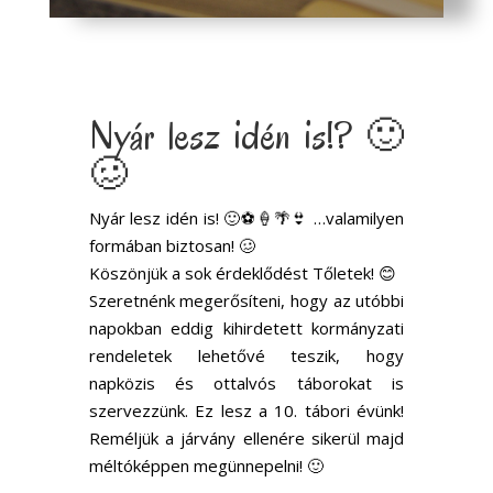
Nyár lesz idén is!? 🙂
🥴
Nyár lesz idén is! 🙂⚽️🍦🌴👙 …valamilyen
formában biztosan! 🥴
Köszönjük a sok érdeklődést Tőletek!️ 😊
Szeretnénk megerősíteni, hogy az utóbbi
napokban eddig kihirdetett kormányzati
rendeletek lehetővé teszik, hogy
napközis és ottalvós táborokat is
szervezzünk. Ez lesz a 10. tábori évünk!
Reméljük a járvány ellenére sikerül majd
méltóképpen megünnepelni! 🙂