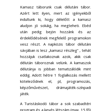
Kamasz táborunk csak délutáni tábor.
Azért lett ilyen, mert az igényekből
indultunk ki, hogy délelőtt a kamasz
aludjon jó sokáig, ha megteheti. Ebéd
után pedig bejön hozzánk és az
érdeklődésének megfelelő programokon
vesz részt. A napközis tábor délutáni
sávjában is lesz „kamasz részleg” , tehát
hozzájuk csatlakoznak azok, akik csak
délután táboroznak velünk. A kamaszok
délutánja is jobban tematizálódik mint
eddig. Adott hétre 1 foglalkozás mellett
köteleződnek el, pl, programozás,
képzőművészet, drámajáték-színpadi
játék.
A Turistáskodó tábor a sok szabadtéri
program és a kevés létszám (max. 15 fő)