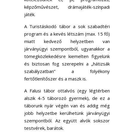
képzőművészet, drámajáték-színpadi
játék.
A Turistáskodó tábor a sok szabadtéri
program és a kevés létszám (max. 15 fő)
miatt kedvező helyzetben van
járványügyi szempontból, ugyanakkor a
tömegközlekedésre kiemelten figyelünk
és biztosan fog szerepelni a „hátizsák
szabályzatban” a folyékony
fertőtlenítőszer és a maszk is.
A Falusi tábor ottalvós (egy légtérben
alszik 4-5 táborozó gyermek), de ez a
táborunk nyár végén van és addig még
jobb helyzetbe kerülhetünk járványügyi
szempontból. Az együtt alvók sokszor
testvérek, barátok.