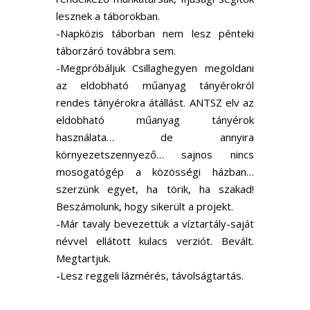
lesznek a táborokban.
-Napközis táborban nem lesz pénteki
táborzáró továbbra sem.
-Megpróbáljuk Csillaghegyen megoldani
az eldobható műanyag tányérokról
rendes tányérokra átállást. ANTSZ elv az
eldobható műanyag tányérok
használata… de annyira
környezetszennyező… sajnos nincs
mosogatógép a közösségi házban…
szerzünk egyet, ha törik, ha szakad!
Beszámolunk, hogy sikerült a projekt.
-Már tavaly bevezettük a víztartály-saját
névvel ellátott kulacs verziót. Bevált.
Megtartjuk.
-Lesz reggeli lázmérés, távolságtartás.