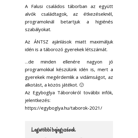
A Falusi családos táborban az együtt
alvók családtagok, az étkezéseknél,
programoknál betartjuk a higiénés
szabályokat.
Az ÁNTSZ ajánlások miatt maximáljuk
idén is a táborozó gyerekek létszámát.
…de minden ellenére nagyon jó
programokkal készülünk idén is, mert a
gyerekek megérdemlik a vidámságot, az
alkotást, a közös játékot. 🙂
Az Egyboglya Táborokról további infók,
jelentkezés:
https://egyboglya.hu/taborok-2021/
Legutóbbi bejegyzések