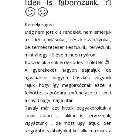
Idén is táborozunk ?!
🙂 🥴
Reméljük igen.
Még nem jött ki a rendelet, nem ismerjük
az idei ajánlásokat, részletszabályokat,
de természetesen készülünk, tervezünk,
mint ahogy 10 éve minden nyáron.
Köszönjük a sok érdeklődést Tőletek!️ 😊
A gyerekeket nagyon sajnáljuk, de
ugyanakkor nagyon büszkék vagyunk
rájuk, hogy így megbirkóznak ezzel a
felnőttet is próbára tevő helyzettel, amit
a covid hagy maga után.
Tavaly már azt hittük begyakoroltuk a
covid tábort … akkor is terveztünk,
vigyáztunk … de most úgy látjuk, idén
szigorúbb szabályokat kell alkalmaznunk a