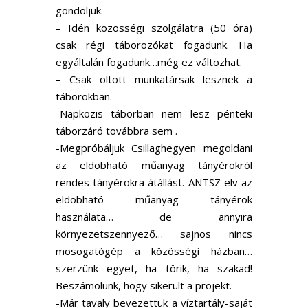
gondoljuk.
– Idén közösségi szolgálatra (50 óra)
csak régi táborozókat fogadunk. Ha
egyáltalán fogadunk…még ez változhat.
– Csak oltott munkatársak lesznek a
táborokban.
-Napközis táborban nem lesz pénteki
táborzáró továbbra sem .
-Megpróbáljuk Csillaghegyen megoldani
az eldobható műanyag tányérokról
rendes tányérokra átállást. ANTSZ elv az
eldobható műanyag tányérok
használata… de annyira
környezetszennyező… sajnos nincs
mosogatógép a közösségi házban…
szerzünk egyet, ha törik, ha szakad!
Beszámolunk, hogy sikerült a projekt.
-Már tavaly bevezettük a víztartály-saját