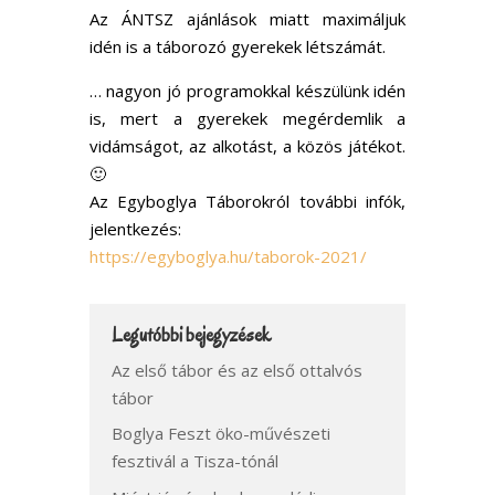
Az ÁNTSZ ajánlások miatt maximáljuk
idén is a táborozó gyerekek létszámát.
… nagyon jó programokkal készülünk idén
is, mert a gyerekek megérdemlik a
vidámságot, az alkotást, a közös játékot.
🙂
Az Egyboglya Táborokról további infók,
jelentkezés:
https://egyboglya.hu/taborok-2021/
Legutóbbi bejegyzések
Az első tábor és az első ottalvós
tábor
Boglya Feszt öko-művészeti
fesztivál a Tisza-tónál