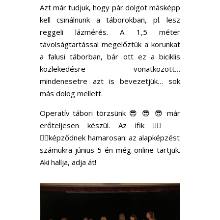
Azt már tudjuk, hogy pár dolgot másképp
kell csinálnunk a táborokban, pl. lesz
reggeli lázmérés. A 1,5 méter
távolságtartással megelőztük a korunkat
a falusi táborban, bár ott ez a biciklis
közlekedésre vonatkozott…
mindenesetre azt is bevezetjük… sok
más dolog mellett.
Operatív tábori törzsünk 😎 😎 😎 már
erőteljesen készül. Az ifik 🧜‍♀️
🧜‍♂️képződnek hamarosan: az alapképzést
számukra június 5-én még online tartjuk.
Aki hallja, adja át!