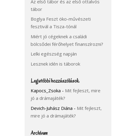
Az első tábor és az első ottalvós
tábor
Boglya Feszt öko-művészeti
fesztivál a Tisza-tónál
Miért jó cégeknek a családi
bölcsődei férőhelyet finanszírozni?
Lelki egészség napján
Lesznek idén is táborok
Legutóbbi hozzászólások
Kapocs_Zsoka
-
Mit fejleszt, mire
jó a drámajáték?
Devich-Juhász Diána
-
Mit fejleszt,
mire jó a drámajáték?
Archívum