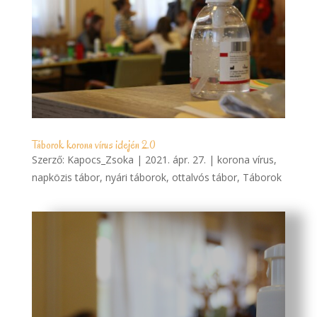
Táborok korona vírus idején 2.0
Szerző:
Kapocs_Zsoka
|
2021. ápr. 27.
|
korona vírus
,
napközis tábor
,
nyári táborok
,
ottalvós tábor
,
Táborok