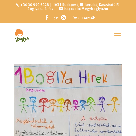
+36 30 900 6228 | 1031 Budapest, III. kerület, Kaszásdűlő,
Boglya u. 1. fsz.
kapcsolat@egyboglya.hu
0 Termék