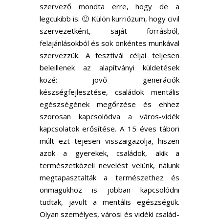
szervező mondta erre, hogy de a
legcukibb is. 🙂 Külön kurriózum, hogy civil
szervezetként, saját forrásból,
felajánlásokból és sok önkéntes munkával
szervezzük. A fesztivál céljai teljesen
beleillenek az alapítványi küldetések
közé: jövő generációk
készségfejlesztése, családok mentális
egészségének megőrzése és ehhez
szorosan kapcsolódva a város-vidék
kapcsolatok erősítése. A 15 éves tábori
múlt ezt tejesen visszaigazolja, hiszen
azok a gyerekek, családok, akik a
természetközeli nevelést velünk, nálunk
megtapasztalták a természethez és
önmagukhoz is jobban kapcsolódni
tudtak, javult a mentális egészségük.
Olyan személyes, városi és vidéki család-