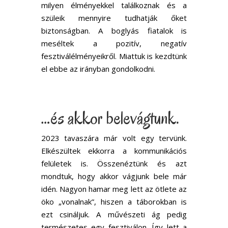
milyen élményekkel találkoznak és a
szüleik mennyire tudhatják őket
biztonságban. A boglyás fiatalok is
meséltek a pozitív, negatív
fesztiválélményeikről. Miattuk is kezdtünk
el ebbe az irányban gondolkodni.
…és akkor belevágtunk.
2023 tavaszára már volt egy tervünk.
Elkészültek ekkorra a kommunikációs
felületek is. Összenéztünk és azt
mondtuk, hogy akkor vágjunk bele már
idén. Nagyon hamar meg lett az ötlete az
öko „vonalnak”, hiszen a táborokban is
ezt csináljuk. A művészeti ág pedig
természetes egy fesztiválon. Így lett a