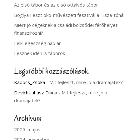
Az első tábor és az első ottalvós tábor
Boglya Feszt öko-művészeti fesztivál a Tisza-tónál
Miért jó cégeknek a családi bölcsődei férőhelyet
finanszírozni?
Lelki egészség napján
Lesznek idén is táborok
Legutóbbi hozzászólások
Kapocs_Zsoka
-
Mit fejleszt, mire jó a drámajáték?
Devich-Juhász Diána
-
Mit fejleszt, mire jó a
drámajáték?
Archívum
2025. május
2024. november