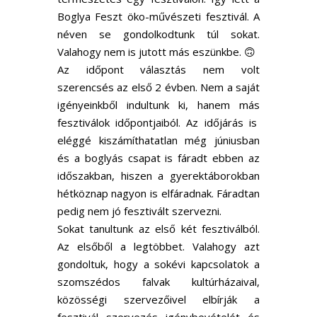
Boglya Feszt öko-művészeti fesztivál. A
néven se gondolkodtunk túl sokat.
Valahogy nem is jutott más eszünkbe. 🙃
Az időpont választás nem volt
szerencsés az első 2 évben. Nem a saját
igényeinkből indultunk ki, hanem más
fesztiválok időpontjaiból. Az időjárás is
eléggé kiszámíthatatlan még júniusban
és a boglyás csapat is fáradt ebben az
időszakban, hiszen a gyerektáborokban
hétköznap nagyon is elfáradnak. Fáradtan
pedig nem jó fesztivált szervezni.
Sokat tanultunk az első két fesztiválból.
Az elsőből a legtöbbet. Valahogy azt
gondoltuk, hogy a sokévi kapcsolatok a
szomszédos falvak kultúrházaival,
közösségi szervezőivel elbírják a