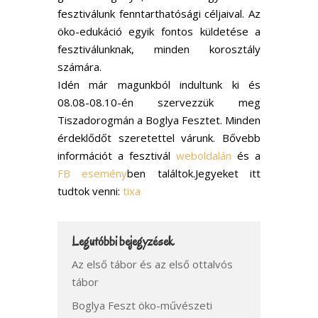
fesztiválunk fenntarthatósági céljaival. Az
öko-edukáció egyik fontos küldetése a
fesztiválunknak, minden korosztály
számára.
Idén már magunkból indultunk ki és
08.08-08.10-én szervezzük meg
Tiszadorogmán a Boglya Fesztet. Minden
érdeklődőt szeretettel várunk. Bővebb
információt a fesztivál
weboldalán
és a
FB esemény
ben találtok.Jegyeket itt
tudtok venni:
tixa
Legutóbbi bejegyzések
Az első tábor és az első ottalvós
tábor
Boglya Feszt öko-művészeti