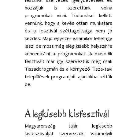
fesztivál szervezés igénybevételét és
hozzájuk is szerettünk volna
programokat vinni. Tudomásul kellett
vennünk, hogy a kevés ottani munkatárs
és a fesztivál széttagoltsága nem jó
kezdés. Majd egyszer valamikor lehet így
lesz, de most még elég kisebb helyszínre
koncentrálni a programokat. A második
fesztivált már így szerveztük meg csak
Tiszadorogmán és a környező Tisza-tavi
települések programjait ajánlókba tettük
be.
A legkisebb kisfesztivál
Magyarország talán legkisebb
kisfesztiválját szervezzük. Valamelyik