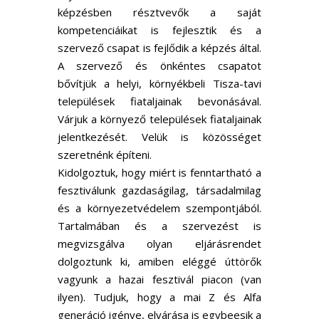
képzésben résztvevők a saját
kompetenciáikat is fejlesztik és a
szervező csapat is fejlődik a képzés által.
A szervező és önkéntes csapatot
bővítjük a helyi, környékbeli Tisza-tavi
települések fiataljainak bevonásával.
Várjuk a környező települések fiataljainak
jelentkezését. Velük is közösséget
szeretnénk építeni.
Kidolgoztuk, hogy miért is fenntartható a
fesztiválunk gazdaságilag, társadalmilag
és a környezetvédelem szempontjából.
Tartalmában és a szervezést is
megvizsgálva olyan eljárásrendet
dolgoztunk ki, amiben eléggé úttörők
vagyunk a hazai fesztivál piacon (van
ilyen). Tudjuk, hogy a mai Z és Alfa
generáció igénye, elvárása is egybeesik a