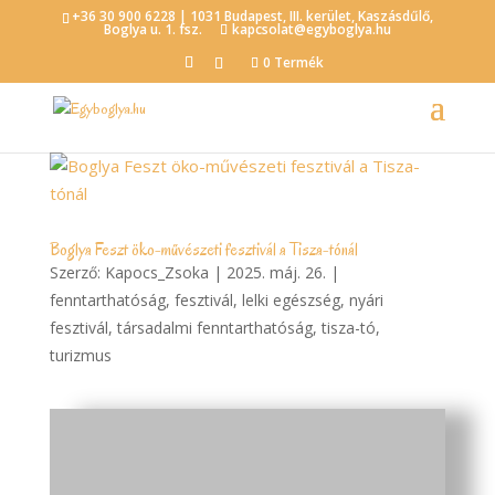
+36 30 900 6228 | 1031 Budapest, III. kerület, Kaszásdűlő,
Boglya u. 1. fsz.
kapcsolat@egyboglya.hu
0 Termék
Boglya Feszt öko-művészeti fesztivál a Tisza-tónál
Szerző:
Kapocs_Zsoka
|
2025. máj. 26.
|
fenntarthatóság
,
fesztivál
,
lelki egészség
,
nyári
fesztivál
,
társadalmi fenntarthatóság
,
tisza-tó
,
turizmus