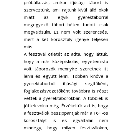
próbálkozás, amikor ifjúsági tábort is
szerveztünk, ami rajtunk kívül álló okok
miatt az egyik gyerektáborral
megegyező tábori héten tudott csak
megvalósulni. Ez nem volt szerencsés,
mert a két korosztály igénye teljesen
más.
A fesztivál ötletét az adta, hogy láttuk,
hogy a már középiskolás, egyetemista
volt táborozók mennyire szeretnek itt
lenni és együtt lenni. Többen kinőve a
gyerektáborból ifjúsági segítőként,
foglalkozásvezetőként továbbra is részt
vettek a gyerektáborokban. A többiek is
jöttek volna még. Érzékeltük azt is, hogy
a fesztiválok beszippantják már a 16+-os
korosztályt is és egyáltalán nem
mindegy, hogy milyen fesztiválokon,