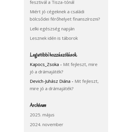
fesztivál a Tisza-tónál
Miért jó cégeknek a családi
bölcsődei férőhelyet finanszírozni?
Lelki egészség napján
Lesznek idén is táborok
Legutóbbi hozzászólások
Kapocs_Zsoka
-
Mit fejleszt, mire
jó a drámajáték?
Devich-Juhász Diána
-
Mit fejleszt,
mire jó a drámajáték?
Archívum
2025. május
2024. november