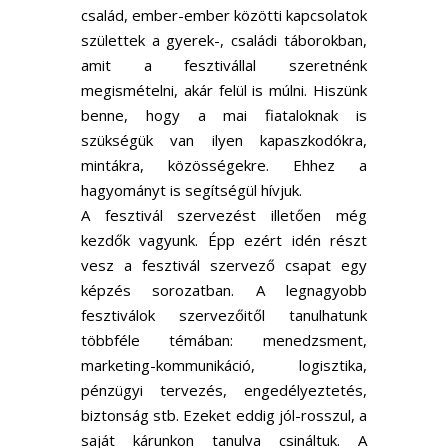
család, ember-ember közötti kapcsolatok
születtek a gyerek-, családi táborokban,
amit a fesztivállal szeretnénk
megismételni, akár felül is múlni. Hiszünk
benne, hogy a mai fiataloknak is
szükségük van ilyen kapaszkodókra,
mintákra, közösségekre. Ehhez a
hagyományt is segítségül hívjuk.
A fesztivál szervezést illetően még
kezdők vagyunk. Épp ezért idén részt
vesz a fesztivál szervező csapat egy
képzés sorozatban. A legnagyobb
fesztiválok szervezőitől tanulhatunk
többféle témában: menedzsment,
marketing-kommunikáció, logisztika,
pénzügyi tervezés, engedélyeztetés,
biztonság stb. Ezeket eddig jól-rosszul, a
saját kárunkon tanulva csináltuk. A