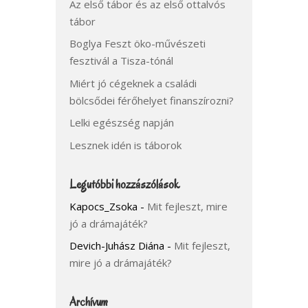
Az első tábor és az első ottalvós
tábor
Boglya Feszt öko-művészeti
fesztivál a Tisza-tónál
Miért jó cégeknek a családi
bölcsődei férőhelyet finanszírozni?
Lelki egészség napján
Lesznek idén is táborok
Legutóbbi hozzászólások
Kapocs_Zsoka
-
Mit fejleszt, mire
jó a drámajáték?
Devich-Juhász Diána
-
Mit fejleszt,
mire jó a drámajáték?
Archívum