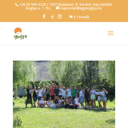
+36 30 900 6228 | 1031 Budapest, III. kerület, Kaszásdűlő,
Boglya u. 1. fsz.
kapcsolat@egyboglya.hu
0 Termék