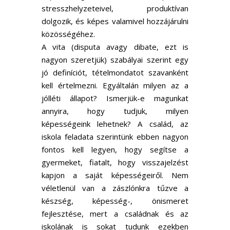
stresszhelyzeteivel, produktívan
dolgozik, és képes valamivel hozzájárulni
közösségéhez.
A vita (disputa avagy dibate, ezt is
nagyon szeretjük) szabályai szerint egy
jó definíciót, tételmondatot szavanként
kell értelmezni. Egyáltalán milyen az a
jólléti állapot? Ismerjük-e magunkat
annyira, hogy tudjuk, milyen
képességeink lehetnek? A család, az
iskola feladata szerintünk ebben nagyon
fontos kell legyen, hogy segítse a
gyermeket, fiatalt, hogy visszajelzést
kapjon a saját képességeiről. Nem
véletlenül van a zászlónkra tűzve a
készség, képesség-, önismeret
fejlesztése, mert a családnak és az
iskolának is sokat tudunk ezekben