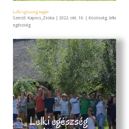
Lelki egészség napján
Szerző:
Kapocs_Zsoka
|
2022. okt. 10.
|
Közösség
,
lelki
egészség
Lelki egészség