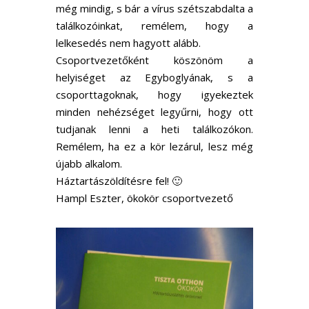
még mindig, s bár a vírus szétszabdalta a
találkozóinkat, remélem, hogy a
lelkesedés nem hagyott alább.
Csoportvezetőként köszönöm a
helyiséget az Egyboglyának, s a
csoporttagoknak, hogy igyekeztek
minden nehézséget legyűrni, hogy ott
tudjanak lenni a heti találkozókon.
Remélem, ha ez a kör lezárul, lesz még
újabb alkalom.
Háztartászöldítésre fel! 🙂
Hampl Eszter, ökokör csoportvezető