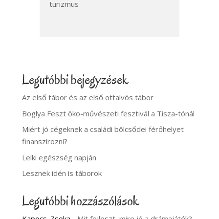
turizmus
Legutóbbi bejegyzések
Az első tábor és az első ottalvós tábor
Boglya Feszt öko-művészeti fesztivál a Tisza-tónál
Miért jó cégeknek a családi bölcsődei férőhelyet
finanszírozni?
Lelki egészség napján
Lesznek idén is táborok
Legutóbbi hozzászólások
Kapocs_Zsoka
-
Mit fejleszt, mire jó a drámajáték?