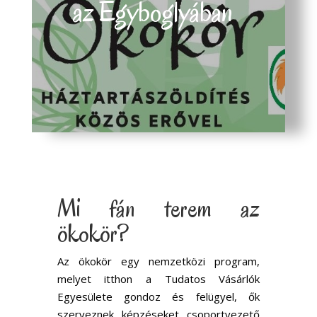
az Egyboglyában
Mi fán terem az
ökokör?
Az ökokör egy nemzetközi program,
melyet itthon a Tudatos Vásárlók
Egyesülete gondoz és felügyel, ők
szerveznek képzéseket csoportvezető