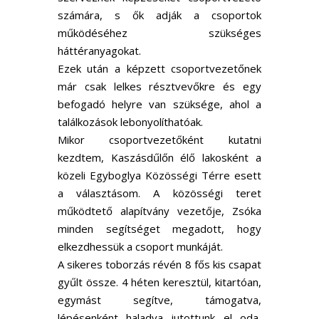
számára, s ők adják a csoportok
működéséhez szükséges
háttéranyagokat.
Ezek után a képzett csoportvezetőnek
már csak lelkes résztvevőkre és egy
befogadó helyre van szüksége, ahol a
találkozások lebonyolíthatóak.
Mikor csoportvezetőként kutatni
kezdtem, Kaszásdűlőn élő lakosként a
közeli Egyboglya Közösségi Térre esett
a választásom. A közösségi teret
működtető alapítvány vezetője, Zsóka
minden segítséget megadott, hogy
elkezdhessük a csoport munkáját.
A sikeres toborzás révén 8 fős kis csapat
gyűlt össze. 4 héten keresztül, kitartóan,
egymást segítve, támogatva,
lépésenként haladva jutottunk el oda,