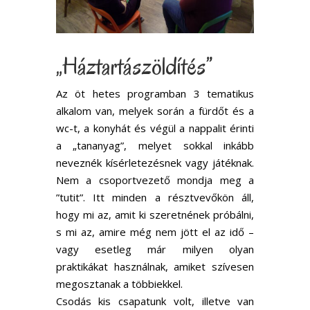
„Háztartászöldítés”
Az öt hetes programban 3 tematikus
alkalom van, melyek során a fürdőt és a
wc-t, a konyhát és végül a nappalit érinti
a „tananyag”, melyet sokkal inkább
neveznék kísérletezésnek vagy játéknak.
Nem a csoportvezető mondja meg a
”tutit”. Itt minden a résztvevőkön áll,
hogy mi az, amit ki szeretnének próbálni,
s mi az, amire még nem jött el az idő –
vagy esetleg már milyen olyan
praktikákat használnak, amiket szívesen
megosztanak a többiekkel.
Csodás kis csapatunk volt, illetve van