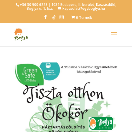
+36 30 900 6228 | 1031 Budapest, III. kerület, Kaszásdűlő,
Boglya u. 1. fsz.
kapcsolat@egyboglya.hu
0 Termék