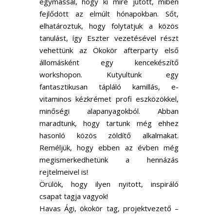
egymással, hogy ki mire jutott, miben
fejlődött az elmúlt hónapokban. Sőt,
elhatároztuk, hogy folytatjuk a közös
tanulást, így Eszter vezetésével részt
vehettünk az Ökokör afterparty első
állomásként egy kencekészítő
workshopon. Kutyultunk egy
fantasztikusan tápláló kamillás, e-
vitaminos kézkrémet profi eszközökkel,
minőségi alapanyagokból. Abban
maradtunk, hogy tartunk még ehhez
hasonló közös zöldítő alkalmakat.
Reméljük, hogy ebben az évben még
megismerkedhetünk a hennázás
rejtelmeivel is!
Örülök, hogy ilyen nyitott, inspiráló
csapat tagja vagyok!
Havas Ági, ökokör tag, projektvezető –