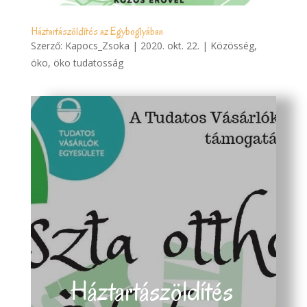
Háztartászöldítés az Egyboglyában
Szerző:
Kapocs_Zsoka
|
2020. okt. 22.
|
Közösség
,
öko
,
öko tudatosság
Háztartászöldítés