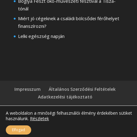
Boglya Feszt öko-művészeti fesztivál a Tisza-
tónál
Miért jó cégeknek a családi bölcsődei férőhelyet
finanszírozni?
Lelki egészség napján
Impresszum
Általános Szerződési Feltételek
Adatkezelési tájékoztató
A weboldalon a minőségi felhasználói élmény érdekében sütiket
használunk.
Részletek
Copyright © 2026
Egyboglya.hu
| Honlapkészítés:
Elfogad
Onlinekampanykeszites.hu