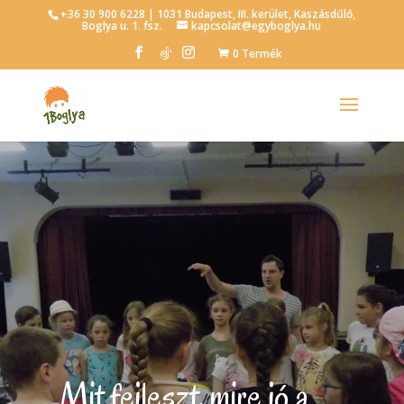
+36 30 900 6228 | 1031 Budapest, III. kerület, Kaszásdűlő,
Boglya u. 1. fsz.
kapcsolat@egyboglya.hu
0 Termék
Mit fejleszt, mire jó a