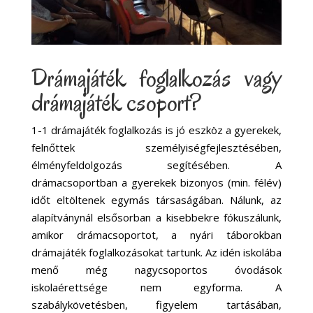
Drámajáték foglalkozás vagy
drámajáték csoport?
1-1 drámajáték foglalkozás is jó eszköz a gyerekek,
felnőttek személyiségfejlesztésében,
élményfeldolgozás segítésében. A
drámacsoportban a gyerekek bizonyos (min. félév)
időt eltöltenek egymás társaságában. Nálunk, az
alapítványnál elsősorban a kisebbekre fókuszálunk,
amikor drámacsoportot, a nyári táborokban
drámajáték foglalkozásokat tartunk. Az idén iskolába
menő még nagycsoportos óvodások
iskolaérettsége nem egyforma. A
szabálykövetésben, figyelem tartásában,