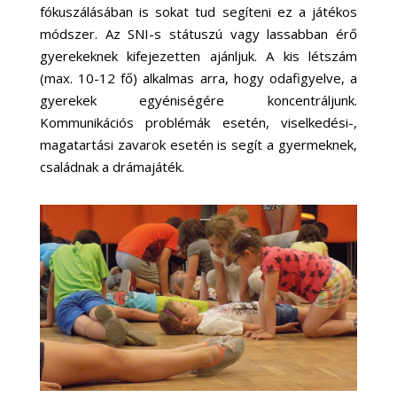
fókuszálásában is sokat tud segíteni ez a játékos
módszer. Az SNI-s státuszú vagy lassabban érő
gyerekeknek kifejezetten ajánljuk. A kis létszám
(max. 10-12 fő) alkalmas arra, hogy odafigyelve, a
gyerekek egyéniségére koncentráljunk.
Kommunikációs problémák esetén, viselkedési-,
magatartási zavarok esetén is segít a gyermeknek,
családnak a drámajáték.