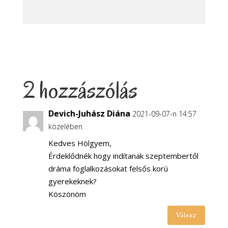
2 hozzászólás
Devich-Juhász Diána
2021-09-07-n 14:57
közelében
Kedves Hölgyem,
Érdeklődnék hogy indítanak szeptembertől
dráma foglalkozásokat felsős korú
gyerekeknek?
Köszönöm
Válasz