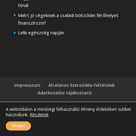
tónál
Miért jó cégeknek a családi bölcsődei férőhelyet
finanszírozni?
Lelki egészség napján
Impresszum
Általános Szerződési Feltételek
Adatkezelési tájékoztató
A weboldalon a minőségi felhasználói élmény érdekében sütiket
használunk.
Részletek
Copyright © 2026
Egyboglya.hu
| Honlapkészítés:
Elfogad
Onlinekampanykeszites.hu