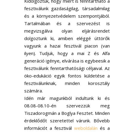
Kidolgoztuk, hogy miért is fenntartható a
fesztiválunk gazdaságilag, társadalmilag
és a környezetvédelem szempontjából.
Tartalmában és a szervezést is
megvizsgálva olyan eljárásrendet
dolgoztunk ki, amiben eléggé úttörők
vagyunk a hazai fesztivál piacon (van
ilyen). Tudjuk, hogy a mai Z és Alfa
generáció igénye, elvárása is egybeesik a
fesztiválunk fenntarthatósági céljaival. Az
öko-edukáció egyik fontos küldetése a
fesztiválunknak, minden korosztály
számára.
Idén már magunkból indultunk ki és
08.08-08.10-én szervezzük meg
Tiszadorogmán a Boglya Fesztet. Minden
érdeklődőt szeretettel várunk. Bővebb
információt a fesztivál
weboldalán
és a