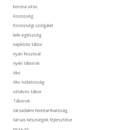
korona vírus
Közösség
Közösségi szolgálat
lelki egészség
napközis tábor
nyári fesztivál
nyári táborok
öko
öko tudatosság
ottalvós tábor
Táborok
társadalmi fenntarthatóság
társas készségek fejlesztése
tisza-tó