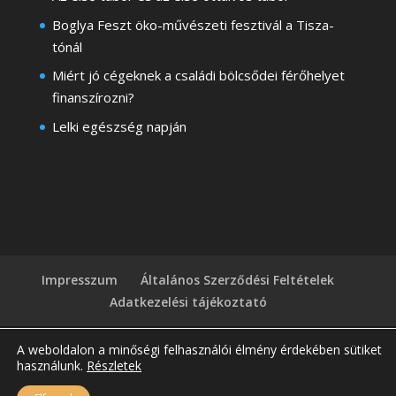
Boglya Feszt öko-művészeti fesztivál a Tisza-
tónál
Miért jó cégeknek a családi bölcsődei férőhelyet
finanszírozni?
Lelki egészség napján
Impresszum
Általános Szerződési Feltételek
Adatkezelési tájékoztató
A weboldalon a minőségi felhasználói élmény érdekében sütiket
használunk.
Részletek
Copyright © 2026
Egyboglya.hu
| Honlapkészítés: