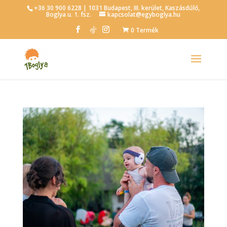
+36 30 900 6228 | 1031 Budapest, III. kerület, Kaszásdűlő,
Boglya u. 1. fsz.
kapcsolat@egyboglya.hu
0 Termék