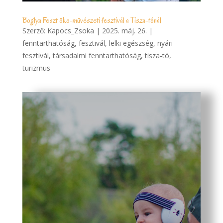
Boglya Feszt öko-művészeti fesztivál a Tisza-tónál
Szerző:
Kapocs_Zsoka
|
2025. máj. 26.
|
fenntarthatóság
,
fesztivál
,
lelki egészség
,
nyári
fesztivál
,
társadalmi fenntarthatóság
,
tisza-tó
,
turizmus