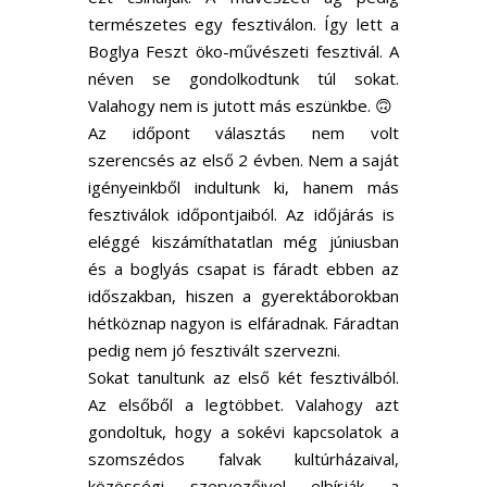
természetes egy fesztiválon. Így lett a
Boglya Feszt öko-művészeti fesztivál. A
néven se gondolkodtunk túl sokat.
Valahogy nem is jutott más eszünkbe. 🙃
Az időpont választás nem volt
szerencsés az első 2 évben. Nem a saját
igényeinkből indultunk ki, hanem más
fesztiválok időpontjaiból. Az időjárás is
eléggé kiszámíthatatlan még júniusban
és a boglyás csapat is fáradt ebben az
időszakban, hiszen a gyerektáborokban
hétköznap nagyon is elfáradnak. Fáradtan
pedig nem jó fesztivált szervezni.
Sokat tanultunk az első két fesztiválból.
Az elsőből a legtöbbet. Valahogy azt
gondoltuk, hogy a sokévi kapcsolatok a
szomszédos falvak kultúrházaival,
közösségi szervezőivel elbírják a