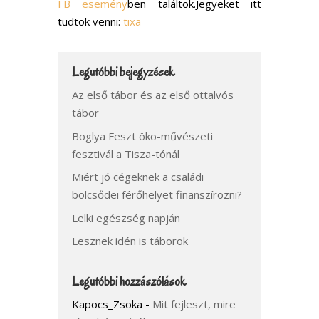
FB esemény
ben találtok.Jegyeket itt
tudtok venni:
tixa
Legutóbbi bejegyzések
Az első tábor és az első ottalvós
tábor
Boglya Feszt öko-művészeti
fesztivál a Tisza-tónál
Miért jó cégeknek a családi
bölcsődei férőhelyet finanszírozni?
Lelki egészség napján
Lesznek idén is táborok
Legutóbbi hozzászólások
Kapocs_Zsoka
-
Mit fejleszt, mire