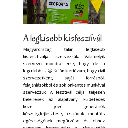
A legkisebb kisfesztivál
Magyarország talán legkisebb
kisfesztiválját szervezzük. Valamelyik
szervező mondta erre, hogy de a
legcukibb is. 🙂 Külön kurriózum, hogy civil
szervezetként, saját forrásból,
felajánlásokból és sok önkéntes munkával
szervezzük. A fesztivál céljai teljesen
beleillenek az alapítványi küldetések
közé: jövő generációk
készségfejlesztése, családok mentális
egészségének megőrzése és ehhez
szorosan kapcsolódva a város-vidék