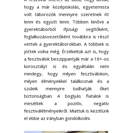
hogy a már középiskolás, egyetemista
volt táborozók mennyire szeretnek itt
lenni és együtt lenni. Többen kinőve a
gyerektáborból ifjúsági segítőként,
foglalkozásvezetőként továbbra is részt
vettek a gyerektáborokban. A többiek is
jöttek volna még. Érzékeltük azt is, hogy
a fesztiválok beszippantják már a 16+-os
korosztályt is és egyáltalán nem
mindegy, hogy milyen fesztiválokon,
milyen élményekkel találkoznak és a
szüleik mennyire tudhatják őket
biztonságban. A boglyás fiatalok is
meséltek a pozitív, negatív
fesztiválélményeikről. Miattuk is kezdtünk
el ebbe az irányban gondolkodni.