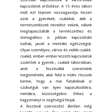
kapcsolatok erősítése. A 15 éves tábori
múlt ezt tejesen visszaigazolja, hiszen
azok a gyerekek, családok, akik a
természetközeli nevelést velünk, nálunk
megtapasztalták a természethez és
önmagukhoz is jobban kapcsolódni
tudtak, javult a mentális egészségük.
Olyan személyes, városi és vidéki család-
család, ember-ember közötti kapcsolatok
születtek a gyerek-, családi táborokban,
amit a fesztivállal szeretnénk
megismételni, akár felül is múlni. Hiszünk
benne, hogy a mai fiataloknak is
szükségük van ilyen kapaszkodókra,
mintákra, közösségekre. Ehhez a
hagyományt is segítségül hívjuk.
A fesztivál szervezést illetően még