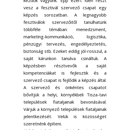
kezdők vagyunk. Épp ezért idén részt
vesz a fesztivál szervező csapat egy
képzés sorozatban. A legnagyobb
fesztiválok szervezőitől tanulhatunk
többféle témában: menedzsment,
marketing-kommunikáció, logisztika,
pénzügyi tervezés, engedélyeztetés,
biztonság stb. Ezeket eddig jól-rosszul, a
saját kárunkon tanulva csináltuk. A
képzésben résztvevők a saját
kompetenciáikat is fejlesztik és a
szervező csapat is fejlődik a képzés által.
A szervező és önkéntes csapatot
bővítjük a helyi, környékbeli Tisza-tavi
települések fiataljainak bevonásával.
Várjuk a környező települések fiataljainak
jelentkezését. Velük is közösséget
szeretnénk építeni.