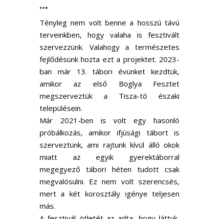
…
Tényleg nem volt benne a hosszú távú
terveinkben, hogy valaha is fesztivált
szervezzünk. Valahogy a természetes
fejlődésünk hozta ezt a projektet. 2023-
ban már 13. tábori évünket kezdtük,
amikor az első Boglya Fesztet
megszerveztük a Tisza-tó északi
településein.
Már 2021-ben is volt egy hasonló
próbálkozás, amikor ifjúsági tábort is
szerveztünk, ami rajtunk kívül álló okok
miatt az egyik gyerektáborral
megegyező tábori héten tudott csak
megvalósulni. Ez nem volt szerencsés,
mert a két korosztály igénye teljesen
más.
A fesztivál ötletét az adta, hogy láttuk,