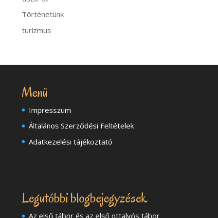
Történetünk
turizmus
Menü
Impresszum
Általános Szerződési Feltételek
Adatkezelési tájékoztató
Legutóbbi blogbejegyzések
Az első tábor és az első ottalvós tábor