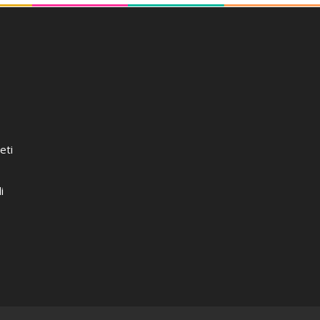
eti
i