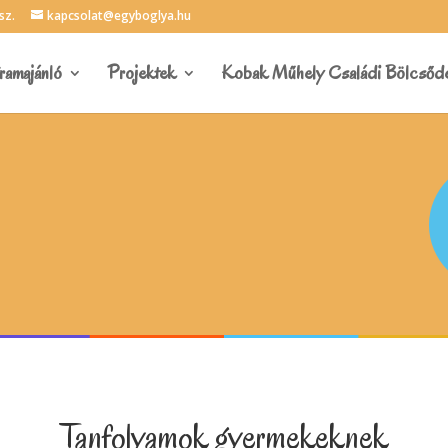
sz.
kapcsolat@egyboglya.hu
ramajánló
Projektek
Kobak Műhely Családi Bölcsőd
Tanfolyamok gyermekeknek