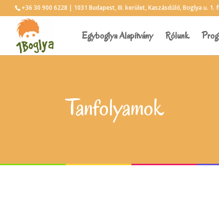
+36 30 900 6228 | 1031 Budapest, III. kerület, Kaszásdűlő, Boglya u. 1. f
Egyboglya Alapítvány
Rólunk
Prog
Tanfolyamok