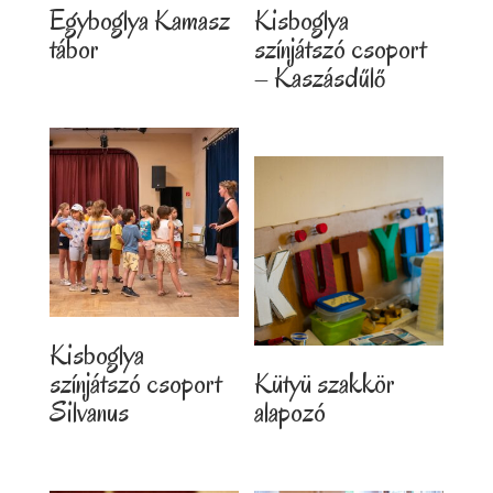
Egyboglya Kamasz
Kisboglya
tábor
színjátszó csoport
– Kaszásdűlő
Kisboglya
színjátszó csoport
Kütyü szakkör
Silvanus
alapozó