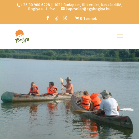
+36 30 900 6228 | 1031 Budapest, III. kerület, Kaszásdűlő,
Boglya u. 1. fsz.
kapcsolat@egyboglya.hu
0 Termék