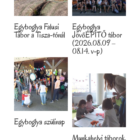
Egyboglya Falusi
Egyboglya
Tábor a Tisza-tónál
JövőÉPÍTŐ tábor
(2026.08.09 –
08.14. v-p)
Egyboglya szülinap
Munkahelyi táborok