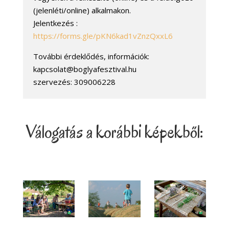
(jelenléti/online) alkalmakon.
Jelentkezés :
https://forms.gle/pKN6kad1vZnzQxxL6
További érdeklődés, információk:
kapcsolat@boglyafesztival.hu
szervezés: 309006228
Válogatás a korábbi képekből: