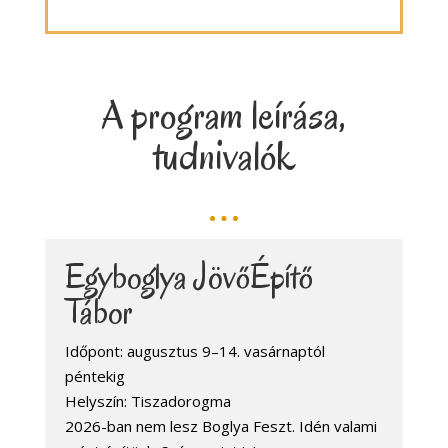
A program leírása,
tudnivalók
Egyboglya JövőÉpítő
Tábor
Időpont: augusztus 9–14. vasárnaptól
péntekig
Helyszín: Tiszadorogma
2026-ban nem lesz Boglya Feszt. Idén valami