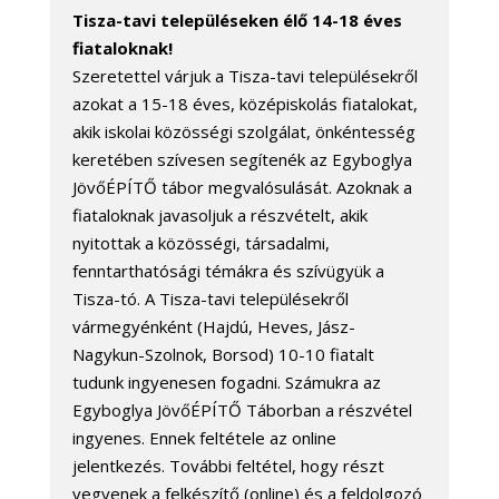
Tisza-tavi településeken élő 14-18 éves
fiataloknak!
Szeretettel várjuk a Tisza-tavi településekről
azokat a 15-18 éves, középiskolás fiatalokat,
akik iskolai közösségi szolgálat, önkéntesség
keretében szívesen segítenék az Egyboglya
JövőÉPÍTŐ tábor megvalósulását. Azoknak a
fiataloknak javasoljuk a részvételt, akik
nyitottak a közösségi, társadalmi,
fenntarthatósági témákra és szívügyük a
Tisza-tó. A Tisza-tavi településekről
vármegyénként (Hajdú, Heves, Jász-
Nagykun-Szolnok, Borsod) 10-10 fiatalt
tudunk ingyenesen fogadni. Számukra az
Egyboglya JövőÉPÍTŐ Táborban a részvétel
ingyenes. Ennek feltétele az online
jelentkezés. További feltétel, hogy részt
vegyenek a felkészítő (online) és a feldolgozó