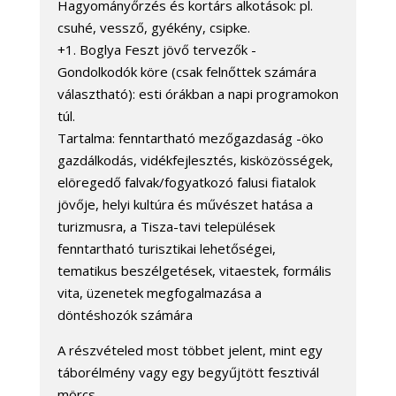
Hagyományőrzés és kortárs alkotások: pl.
csuhé, vessző, gyékény, csipke.
+1. Boglya Feszt jövő tervezők -
Gondolkodók köre (csak felnőttek számára
választható): esti órákban a napi programokon
túl.
Tartalma: fenntartható mezőgazdaság -öko
gazdálkodás, vidékfejlesztés, kisközösségek,
elöregedő falvak/fogyatkozó falusi fiatalok
jövője, helyi kultúra és művészet hatása a
turizmusra, a Tisza-tavi települések
fenntartható turisztikai lehetőségei,
tematikus beszélgetések, vitaestek, formális
vita, üzenetek megfogalmazása a
döntéshozók számára
A részvételed most többet jelent, mint egy
táborélmény vagy egy begyűjtött fesztivál
mörcs.