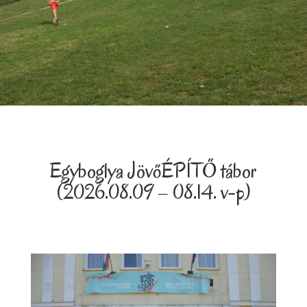
Egyboglya JövőÉPÍTŐ tábor
(2026.08.09 – 08.14. v-p)