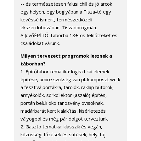
-- és természetesen falusi chill és jó arcok
egy helyen, egy boglyában a Tisza-tó egy
kevéssé ismert, természetközeli
ékszerdobozában, Tiszadorogmán.
A JövőÉPÍTŐ Táborba 18+-os felnőtteket és
családokat várunk.
Milyen tervezett programok lesznek a
táborban?
1. Építőtábor tematika: logisztikai elemek
építése, amire szükség van pl. komposzt wc-k
a fesztiválportákra, tárolók, raklap bútorok,
árnyékolók, sörkollektor (aszaló) építés,
portán belüli öko tanösvény ovisoknak,
madárbarát kert kialakítás, kísérletezés
vályogból és még pár dolgot terveztünk.
2. Gaszto tematika: klasszik és vegán,
közösségi főzések és sütések, helyi táj