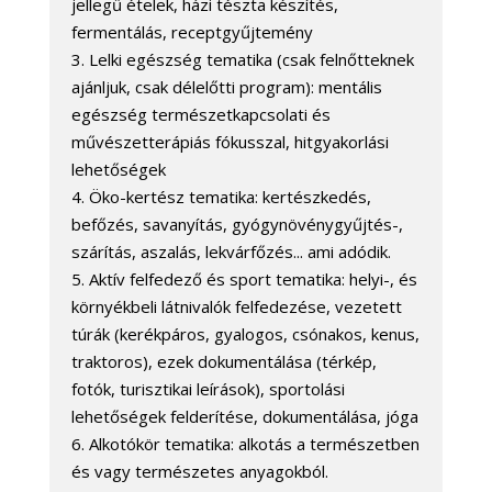
jellegű ételek, házi tészta készítés,
fermentálás, receptgyűjtemény
3. Lelki egészség tematika (csak felnőtteknek
ajánljuk, csak délelőtti program): mentális
egészség természetkapcsolati és
művészetterápiás fókusszal, hitgyakorlási
lehetőségek
4. Öko-kertész tematika: kertészkedés,
befőzés, savanyítás, gyógynövénygyűjtés-,
szárítás, aszalás, lekvárfőzés... ami adódik.
5. Aktív felfedező és sport tematika: helyi-, és
környékbeli látnivalók felfedezése, vezetett
túrák (kerékpáros, gyalogos, csónakos, kenus,
traktoros), ezek dokumentálása (térkép,
fotók, turisztikai leírások), sportolási
lehetőségek felderítése, dokumentálása, jóga
6. Alkotókör tematika: alkotás a természetben
és vagy természetes anyagokból.