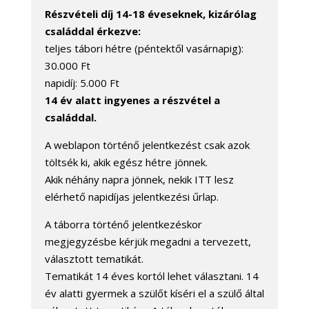
Részvételi díj 14-18 éveseknek, kizárólag
családdal érkezve:
teljes tábori hétre (péntektől vasárnapig):
30.000 Ft
napidíj: 5.000 Ft
14 év alatt ingyenes a részvétel a
családdal.
A weblapon történő jelentkezést csak azok
töltsék ki, akik egész hétre jönnek.
Akik néhány napra jönnek, nekik ITT lesz
elérhető napidíjas jelentkezési űrlap.
A táborra történő jelentkezéskor
megjegyzésbe kérjük megadni a tervezett,
választott tematikát.
Tematikát 14 éves kortól lehet választani. 14
év alatti gyermek a szülőt kíséri el a szülő által