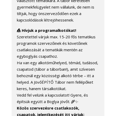
választott tematikára. A tábor keretében
gyermekfelügyelet nem vállalunk, de nem is
tiltjuk, hogy önszerveződően ezek a
kapcsolódások létrejöhessenek.
🎪 Hívjuk a programalkotókat!
Szeretettel várjuk max. 15-20 fős tematikus
programok szervezőinek és követőinek
csatlakozását a tematikák mentén az
egyboglyás csapathoz.
Ha van egy alkotóműhelyed, témád, tudásod,
csapatod (tábor a táborban!), amit szívesen
behoznál egy közösségi alkotó térbe – itt a
helyed. A JövőÉPÍTŐ Tábor nem fellépőket
keres, hanem társalkotókat.
Vedd fel velünk a kapcsolatot! Gyere, és
építsük együtt a Boglya jövőt. 🌾✨
Közös szervezésre csatlakozók,
csapatok, jelentkezését itt várjuk: