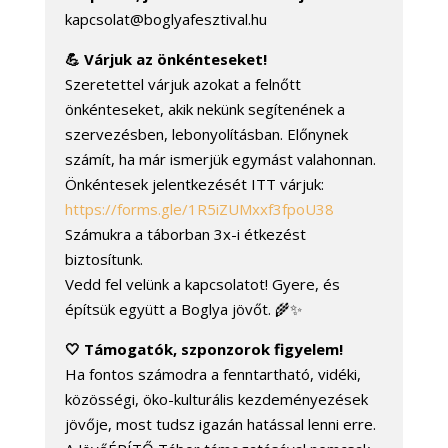
kapcsolat@boglyafesztival.hu
💪 Várjuk az önkénteseket!
Szeretettel várjuk azokat a felnőtt
önkénteseket, akik nekünk segítenének a
szervezésben, lebonyolításban. Előnynek
számít, ha már ismerjük egymást valahonnan.
Önkéntesek jelentkezését ITT várjuk:
https://forms.gle/1R5iZUMxxf3fpoU38
Számukra a táborban 3x-i étkezést
biztosítunk.
Vedd fel velünk a kapcsolatot! Gyere, és
építsük együtt a Boglya jövőt. 🌾✨
🤍 Támogatók, szponzorok figyelem!
Ha fontos számodra a fenntartható, vidéki,
közösségi, öko-kulturális kezdeményezések
jövője, most tudsz igazán hatással lenni erre.