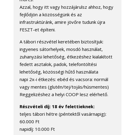
Azzal, hogy itt vagy hozzájárulsz ahhoz, hogy
fejlődjön a közösségünk és az
infrastruktúránk, amire jövőre tudunk újra
FESZT-et építeni.
A tábori részvétel keretében biztosítjuk:
ingyenes sátorhelyek, mosdó használat,
zuhanyzási lehetőség, étkezéshez kialakított
fedett asztalok, padok, telefontöltési
lehetőség, közösségi hűtő használata
napi 2x-i étkezés: ebéd és vacsora: normál
vagy mentes (glutén/tej/tojás/húsmentes)
Reggelizéshez a helyi COOP lesz elérhető.
Részvételi díj: 18 év felettieknek:
teljes tábori hétre (péntektől vasárnapig):
60.000 Ft
napidíj: 10.000 Ft