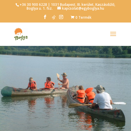
+36 30 900 6228 | 1031 Budapest, III. kerület, Kaszásdűlő,
Boglya u. 1. fsz.
kapcsolat@egyboglya.hu
0 Termék