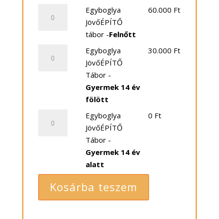
Egyboglya
Egyboglya
60.000
Ft
JövőÉPÍTŐ
JövőÉPÍTŐ
tábor
tábor -
Felnőtt
-
Egyboglya
Egyboglya
30.000
Ft
Felnőtt
JövőÉPÍTŐ
JövőÉPÍTŐ
mennyiség
Tábor
Tábor -
-
Gyermek 14 év
Gyermek
fölött
14
Egyboglya
Egyboglya
0
Ft
év
JövőÉPÍTŐ
JövőÉPÍTŐ
fölött
Tábor
Tábor -
mennyiség
-
Gyermek 14 év
Gyermek
alatt
14
Kosárba teszem
év
alatt
mennyiség