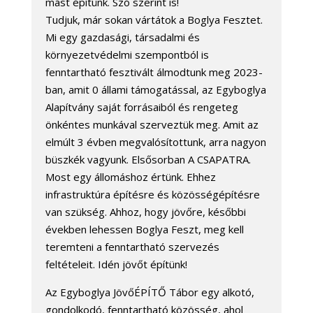
mást építünk. Szó szerint is!
Tudjuk, már sokan vártátok a Boglya Fesztet.
Mi egy gazdasági, társadalmi és
környezetvédelmi szempontból is
fenntartható fesztivált álmodtunk meg 2023-
ban, amit 0 állami támogatással, az Egyboglya
Alapítvány saját forrásaiból és rengeteg
önkéntes munkával szerveztük meg. Amit az
elmúlt 3 évben megvalósítottunk, arra nagyon
büszkék vagyunk. Elsősorban A CSAPATRA.
Most egy állomáshoz értünk. Ehhez
infrastruktúra építésre és közösségépítésre
van szükség. Ahhoz, hogy jövőre, későbbi
években lehessen Boglya Feszt, meg kell
teremteni a fenntartható szervezés
feltételeit. Idén jövőt építünk!
Az Egyboglya JövőÉPÍTŐ Tábor egy alkotó,
gondolkodó, fenntartható közösség, ahol