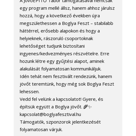
A JövőÉPÍTŐ Tábor támogatásával nemcsak
egy program mellé állsz, hanem ahhoz járulsz
hozzá, hogy a következő években újra
megszülethessen a Boglya Feszt – stabilabb
háttérrel, erősebb alapokon és hogy a
helyieknek, rászoruló csoportoknak
lehetőséget tudjunk biztosítani
ingyenes/kedvezményes részvételre. Erre
hozunk létre egy gyűjtési alapot, aminek
alakulását folyamatosan kommunikáljuk.
Idén tehát nem fesztivált rendezünk, hanem
jövőt teremtünk, hogy még sok Boglya Feszt
lehessen.
Vedd fel velünk a kapcsolatot! Gyere, és
építsük együtt a Boglya jövőt. 🌾✨
kapcsolat@boglyafesztival.hu
Támogatók, szponzorok jelentkezését
folyamatosan várjuk.