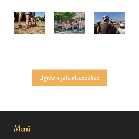
Ugrás a jelentkezéshez
Menü