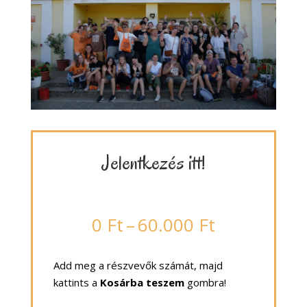
Jelentkezés itt!
Ártartomán
0
Ft
–
60.000
Ft
0 Ft
-
Add meg a részvevők számát, majd
60.000 Ft
kattints a
Kosárba teszem
gombra!