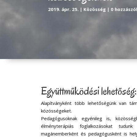
2019. ápr. 25.
Közösség
0 hozzászó
Együttműködési lehetőség
Alapítványként több lehetőségünk van tá
közösségeket.
Pedagógusoknak egyénileg is, közösségb
élményterápiás foglalkozásokat tudun
magánemberként és pedagógusként is helyt 