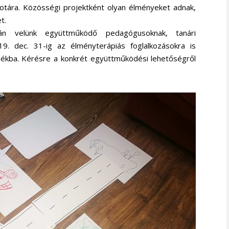
potára. Közösségi projektként olyan élményeket adnak,
et.
án velünk együttműködő pedagógusoknak, tanári
9. dec. 31-ig az élményterápiás foglalkozásokra is
dékba. Kérésre a konkrét együttműködési lehetőségről