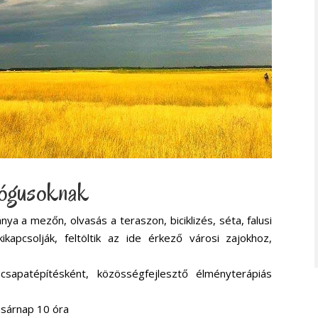
gógusoknak
nya a mezőn, olvasás a teraszon, biciklizés, séta, falusi
kapcsolják, feltöltik az ide érkező városi zajokhoz,
apatépítésként, közösségfejlesztő élményterápiás
vasárnap 10 óra