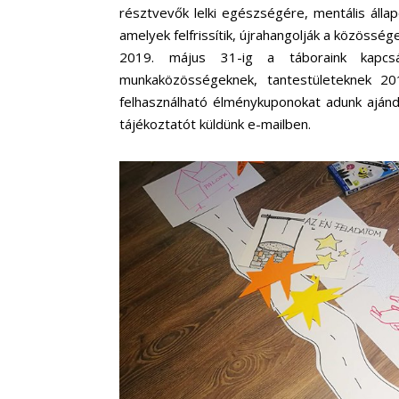
résztvevők lelki egészségére, mentális álla
amelyek felfrissítik, újrahangolják a közösség
2019. május 31-ig a táboraink kapcs
munkaközösségeknek, tantestületeknek 201
felhasználható élménykuponokat adunk aján
tájékoztatót küldünk e-mailben.