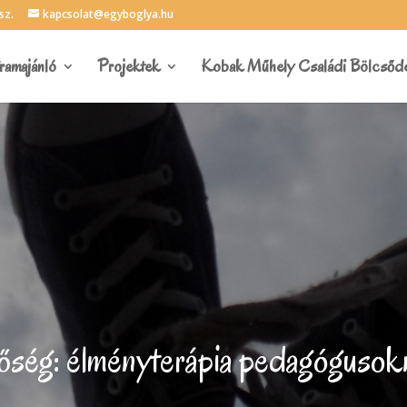
sz.
kapcsolat@egyboglya.hu
ramajánló
Projektek
Kobak Műhely Családi Bölcsőd
őség: élményterápia pedagógusokn