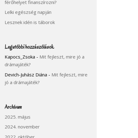
férőhelyet finanszírozni?
Lelki egészség napján
Lesznek idén is táborok
Legutóbbi hozzászólások
Kapocs_Zsoka
-
Mit fejleszt, mire jó a
drámajáték?
Devich-Juhász Diána
-
Mit fejleszt, mire
jó a drámajáték?
Archívum
2025. május
2024. november
2022. október