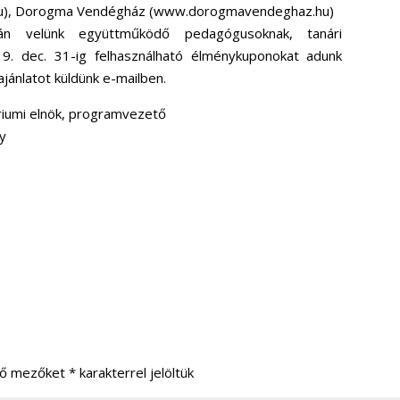
 falu), Dorogma Vendégház (www.dorogmavendeghaz.hu)
án velünk együttműködő pedagógusoknak, tanári
9. dec. 31-ig felhasználható élménykuponokat adunk
jánlatot küldünk e-mailben.
riumi elnök, programvezető
ny
ző mezőket
*
karakterrel jelöltük