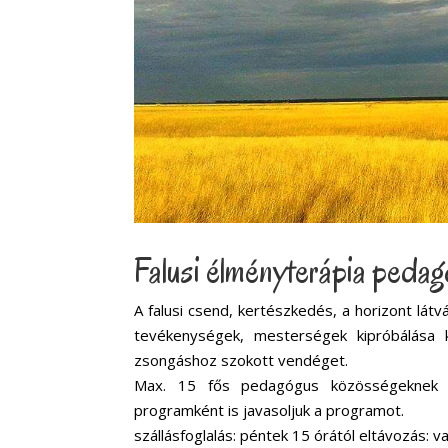
Falusi élményterápia peda
A falusi csend, kertészkedés, a horizont látvá
tevékenységek, mesterségek kipróbálása ki
zsongáshoz szokott vendéget.
Max. 15 fős pedagógus közösségeknek cs
programként is javasoljuk a programot.
szállásfoglalás: péntek 15 órától eltávozás: 