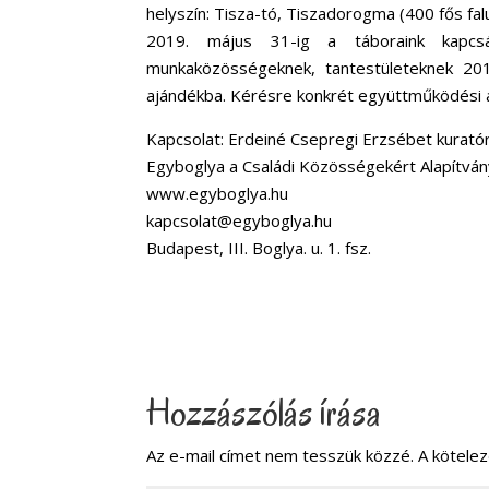
helyszín: Tisza-tó, Tiszadorogma (400 fős
2019. május 31-ig a táboraink kapcs
munkaközösségeknek, tantestületeknek 201
ajándékba. Kérésre konkrét együttműködési a
Kapcsolat: Erdeiné Csepregi Erzsébet kurató
Egyboglya a Családi Közösségekért Alapítvá
www.egyboglya.hu
kapcsolat@egyboglya.hu
Budapest, III. Boglya. u. 1. fsz.
Hozzászólás írása
Az e-mail címet nem tesszük közzé.
A kötele