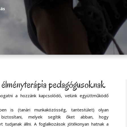
lás
: élményterápia pedagógusoknak
mogatni a hozzánk kapcsolódó, velünk együttműködő
en is (tanári munkaközösség, tantestület) olyan
k biztosítani, melyek segítik őket abban, hogy
tudjanak állni. A foglalkozások jótékonyan hatnak a