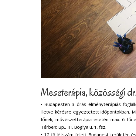
Meseterápia, közösségi dr
• Budapesten 3 órás élményterápiás foglal
illetve kérésre egyeztetett időpontokban.
főnek, művészetterápia esetén max. 6 főne
Térben: Bp., III. Boglya u. 1. fsz.
• 12 fő létszám felett Budapest területén é