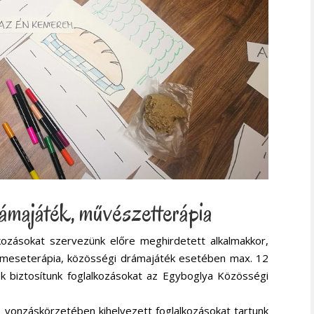
ámajáték, művészetterápia
kozásokat szervezünk előre meghirdetett alkalmakkor,
 Mmeseterápia, közösségi drámajáték esetében max. 12
k biztosítunk foglalkozásokat az Egyboglya Közösségi
s vonzáskörzetében kihelyezett foglalkozásokat tartunk